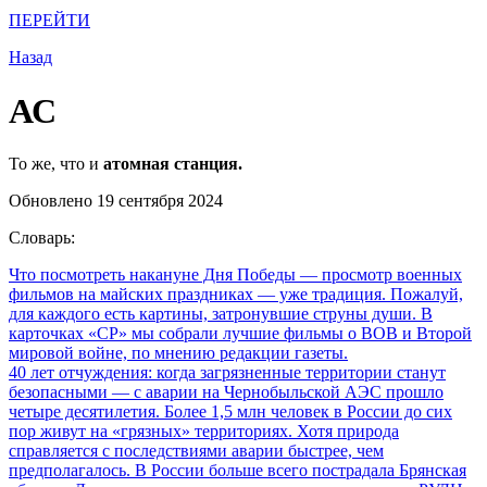
ПЕРЕЙТИ
Назад
АС
То же, что и
атомная станция.
Обновлено 19 сентября 2024
Словарь:
Что посмотреть накануне Дня Победы
— просмотр военных
фильмов на майских праздниках — уже традиция. Пожалуй,
для каждого есть картины, затронувшие струны души. В
карточках «СР» мы собрали лучшие фильмы о ВОВ и Второй
мировой войне, по мнению редакции газеты.
40 лет отчуждения: когда загрязненные территории станут
безопасными
— с аварии на Чернобыльской АЭС прошло
четыре десятилетия. Более 1,5 млн человек в России до сих
пор живут на «грязных» территориях. Хотя природа
справляется с последствиями аварии быстрее, чем
предполагалось. В России больше всего пострадала Брянская