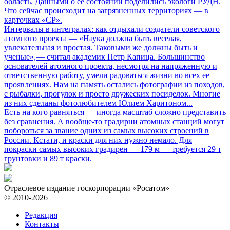
область. Данными о ее состоянии поделились экологи РУДН.
Что сейчас происходит на загрязненных территориях — в
карточках «СР».
Интервалы в интегралах: как отдыхали создатели советского
атомного проекта
— «Наука должна быть веселая,
увлекательная и простая. Таковыми же должны быть и
ученые», — считал академик Петр Капица. Большинство
основателей атомного проекта, несмотря на напряженную и
ответственную работу, умели радоваться жизни во всех ее
проявлениях. Нам на память остались фотографии из походов,
с рыбалки, прогулок и просто дружеских посиделок. Многие
из них сделаны фотолюбителем Юлием Харитоном...
Есть на кого равняться
— иногда масштаб сложно представить
без сравнения. А вообще-то градирни атомных станций могут
побороться за звание одних из самых высоких строений в
России. Кстати, и краски для них нужно немало. Для
покраски самых высоких градирен — 179 м — требуется 29 т
грунтовки и 89 т краски.
Отраслевое издание госкорпорации «Росатом»
© 2010-2026
Редакция
Контакты