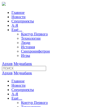
Главное
Новости
Спецпроекты
А-Я
Ещё…
Контур Первого
Технологии
Люди
История
Синхроинфотрон
Игры
Архив
Медиабанк
Архив
Медиабанк
Главное
Новости
Спецпроекты
А-Я
Ещё…
Контур Первого
Технологии