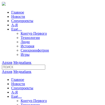
Главное
Новости
Спецпроекты
А-Я
Ещё…
Контур Первого
Технологии
Люди
История
Синхроинфотрон
Игры
Архив
Медиабанк
Архив
Медиабанк
Главное
Новости
Спецпроекты
А-Я
Ещё…
Контур Первого
Технологии