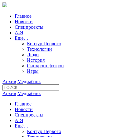
Главное
Новости
Спецпроекты
А-Я
Ещё…
Контур Первого
Технологии
Люди
История
Синхроинфотрон
Игры
Архив
Медиабанк
Архив
Медиабанк
Главное
Новости
Спецпроекты
А-Я
Ещё…
Контур Первого
Технологии