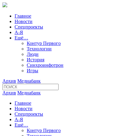
Главное
Новости
Спецпроекты
А-Я
Ещё…
Контур Первого
Технологии
Люди
История
Синхроинфотрон
Игры
Архив
Медиабанк
Архив
Медиабанк
Главное
Новости
Спецпроекты
А-Я
Ещё…
Контур Первого
Технологии