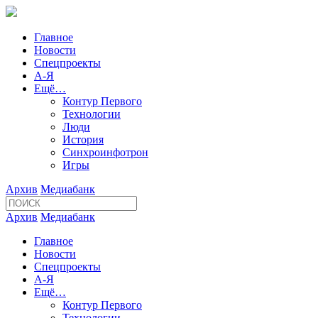
Главное
Новости
Спецпроекты
А-Я
Ещё…
Контур Первого
Технологии
Люди
История
Синхроинфотрон
Игры
Архив
Медиабанк
Архив
Медиабанк
Главное
Новости
Спецпроекты
А-Я
Ещё…
Контур Первого
Технологии