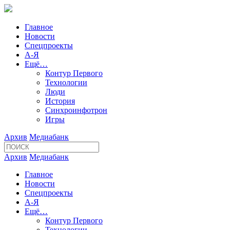
Главное
Новости
Спецпроекты
А-Я
Ещё…
Контур Первого
Технологии
Люди
История
Синхроинфотрон
Игры
Архив
Медиабанк
Архив
Медиабанк
Главное
Новости
Спецпроекты
А-Я
Ещё…
Контур Первого
Технологии