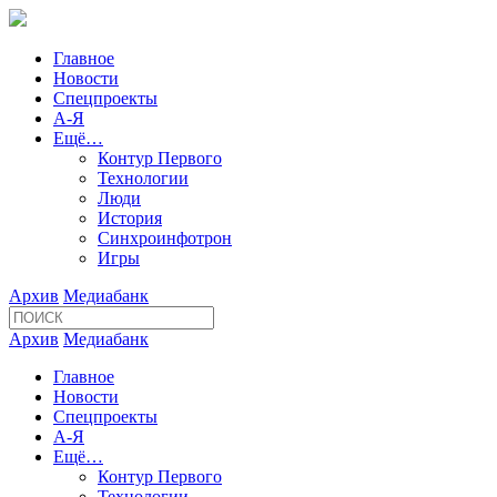
Главное
Новости
Спецпроекты
А-Я
Ещё…
Контур Первого
Технологии
Люди
История
Синхроинфотрон
Игры
Архив
Медиабанк
Архив
Медиабанк
Главное
Новости
Спецпроекты
А-Я
Ещё…
Контур Первого
Технологии