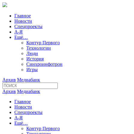
Главное
Новости
Спецпроекты
А-Я
Ещё…
Контур Первого
Технологии
Люди
История
Синхроинфотрон
Игры
Архив
Медиабанк
Архив
Медиабанк
Главное
Новости
Спецпроекты
А-Я
Ещё…
Контур Первого
Технологии