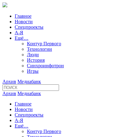
Главное
Новости
Спецпроекты
А-Я
Ещё…
Контур Первого
Технологии
Люди
История
Синхроинфотрон
Игры
Архив
Медиабанк
Архив
Медиабанк
Главное
Новости
Спецпроекты
А-Я
Ещё…
Контур Первого
Технологии