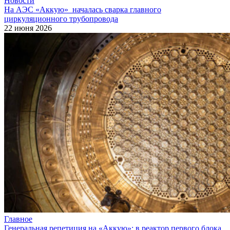
Новости
На АЭС «Аккую» началась сварка главного
циркуляционного трубопровода
22 июня 2026
Главное
Генеральная репетиция на «Аккую»: в реактор первого блока