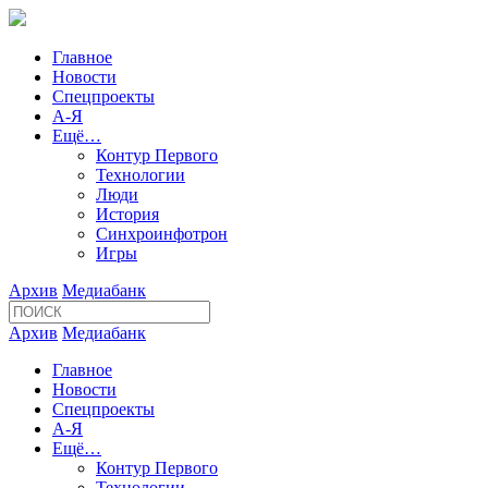
Главное
Новости
Спецпроекты
А-Я
Ещё…
Контур Первого
Технологии
Люди
История
Синхроинфотрон
Игры
Архив
Медиабанк
Архив
Медиабанк
Главное
Новости
Спецпроекты
А-Я
Ещё…
Контур Первого
Технологии