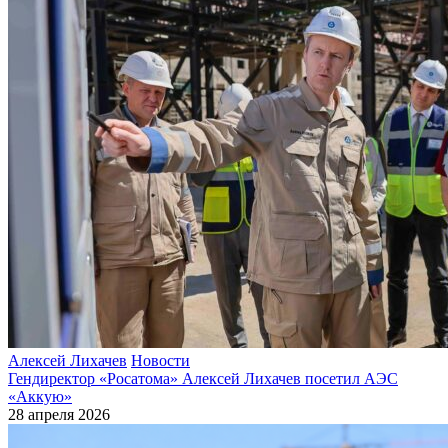
Алексей Лихачев
Новости
Гендиректор «Росатома» Алексей Лихачев посетил АЭС
«Аккую»
28 апреля 2026