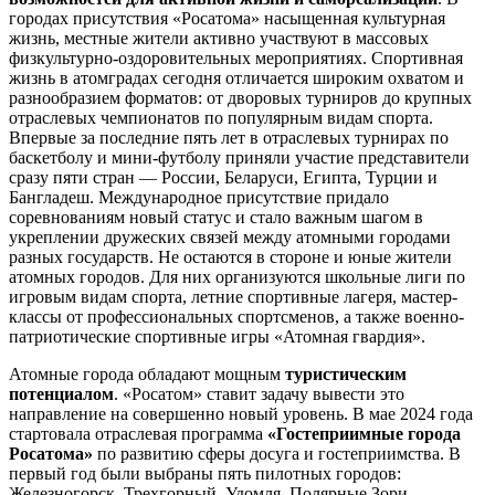
городах присутствия «Росатома» насыщенная культурная
жизнь, местные жители активно участвуют в массовых
физкультурно-оздоровительных мероприятиях. Спортивная
жизнь в атомградах сегодня отличается широким охватом и
разнообразием форматов: от дворовых турниров до крупных
отраслевых чемпионатов по популярным видам спорта.
Впервые за последние пять лет в отраслевых турнирах по
баскетболу и мини-футболу приняли участие представители
сразу пяти стран — России, Беларуси, Египта, Турции и
Бангладеш. Международное присутствие придало
соревнованиям новый статус и стало важным шагом в
укреплении дружеских связей между атомными городами
разных государств. Не остаются в стороне и юные жители
атомных городов. Для них организуются школьные лиги по
игровым видам спорта, летние спортивные лагеря, мастер-
классы от профессиональных спортсменов, а также военно-
патриотические спортивные игры «Атомная гвардия».
Атомные города обладают мощным
туристическим
потенциалом
. «Росатом» ставит задачу вывести это
направление на совершенно новый уровень. В мае 2024 года
стартовала отраслевая программа
«Гостеприимные города
Росатома»
по развитию сферы досуга и гостеприимства. В
первый год были выбраны пять пилотных городов:
Железногорск, Трехгорный, Удомля, Полярные Зори,