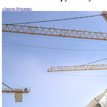
«Аккую Нуклеар»