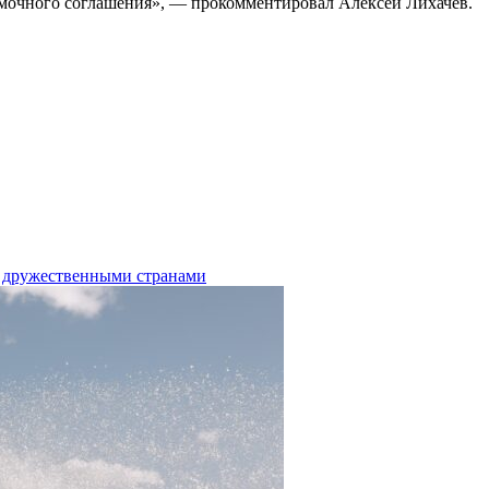
амочного соглашения», — прокомментировал Алексей Лихачев.
с дружественными странами