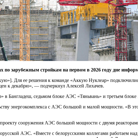
ах по зарубежным стройкам на первом в 2026 году дне инфор
кую»]. Для ее решения к команде «Аккую Нуклеар» подключили
щен к декабрю», — подчеркнул Алексей Лихачев.
» в Бангладеш, седьмом блоке АЭС «Тяньвань» и третьем блок
ельству энергокомплекса с АЭС большой и малой мощности. «В э
о проекту сооружения АЭС большой мощности с двумя реактора
елорусской АЭС. «Вместе с белорусскими коллегами работаем на