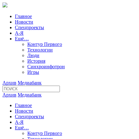
Главное
Новости
Спецпроекты
А-Я
Ещё…
Контур Первого
Технологии
Люди
История
Синхроинфотрон
Игры
Архив
Медиабанк
Архив
Медиабанк
Главное
Новости
Спецпроекты
А-Я
Ещё…
Контур Первого
Технологии