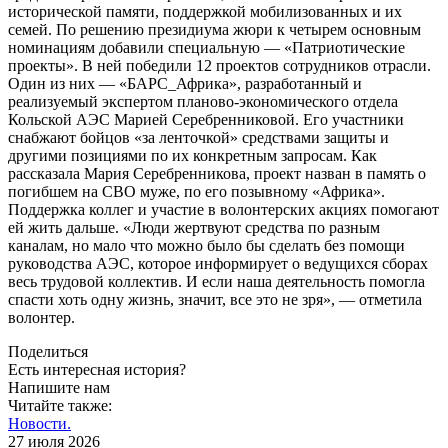
исторической памяти, поддержкой мобилизованных и их
семей. По решению президиума жюри к четырем основным
номинациям добавили специальную — «Патриотические
проекты». В ней победили 12 проектов сотрудников отрасли.
Один из них — «БАРС_Африка», разработанный и
реализуемый экспертом планово-экономического отдела
Кольской АЭС Марией Серебренниковой. Его участники
снабжают бойцов «за ленточкой» средствами защиты и
другими позициями по их конкретным запросам. Как
рассказала Мария Серебренникова, проект назван в память о
погибшем на СВО муже, по его позывному «Африка».
Поддержка коллег и участие в волонтерских акциях помогают
ей жить дальше. «Люди жертвуют средства по разным
каналам, но мало что можно было бы сделать без помощи
руководства АЭС, которое информирует о ведущихся сборах
весь трудовой коллектив. И если наша деятельность помогла
спасти хоть одну жизнь, значит, все это не зря», — отметила
волонтер.
Поделиться
Есть интересная история?
Напишите нам
Читайте также:
Новости.
27 июля 2026