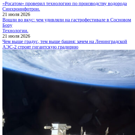
«Росатом» проверил технологию по производству водорода
Синхроинфотрон.
21 июля 2026
Вошли во вкус: чем удивляли на гастрофестивале в Сосновом
Бору
Технологии.
21 июля 2026
Чем выше градус, тем выше башня: зачем на Ленинградской
АЭС-2 строят гигантскую градирню