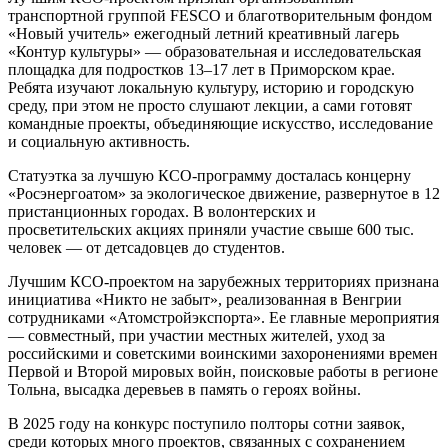
транспортной группой FESCO и благотворительным фондом
«Новый учитель» ежегодный летний креативный лагерь
«Контур культуры» — образовательная и исследовательская
площадка для подростков 13–17 лет в Приморском крае.
Ребята изучают локальную культуру, историю и городскую
среду, при этом не просто слушают лекции, а сами готовят
командные проекты, объединяющие искусство, исследование
и социальную активность.
Статуэтка за лучшую КСО-программу досталась концерну
«Росэнергоатом» за экологическое движение, развернутое в 12
пристанционных городах. В волонтерских и
просветительских акциях приняли участие свыше 600 тыс.
человек — от детсадовцев до студентов.
Лучшим КСО-проектом на зарубежных территориях признана
инициатива «Никто не забыт», реализованная в Венгрии
сотрудниками «Атомстройэкспорта». Ее главные мероприятия
— совместный, при участии местных жителей, уход за
российскими и советскими воинскими захоронениями времен
Первой и Второй мировых войн, поисковые работы в регионе
Тольна, высадка деревьев в память о героях войны.
В 2025 году на конкурс поступило полторы сотни заявок,
среди которых много проектов, связанных с сохранением