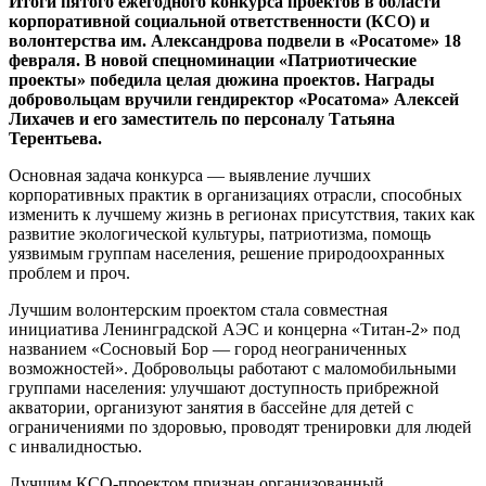
Итоги пятого ежегодного конкурса проектов в области
корпоративной социальной ответственности (КСО) и
волонтерства им. Александрова подвели в «Росатоме» 18
февраля. В новой спецноминации «Патриотические
проекты» победила целая дюжина проектов. Награды
добровольцам вручили гендиректор «Росатома» Алексей
Лихачев и его заместитель по персоналу Татьяна
Терентьева.
Основная задача конкурса — выявление лучших
корпоративных практик в организациях отрасли, способных
изменить к лучшему жизнь в регионах присутствия, таких как
развитие экологической культуры, патриотизма, помощь
уязвимым группам населения, решение природоохранных
проблем и проч.
Лучшим волонтерским проектом стала совместная
инициатива Ленинградской АЭС и концерна «Титан‑2» под
названием «Сосновый Бор — город неограниченных
возможностей». Добровольцы работают с маломобильными
группами населения: улучшают доступность прибрежной
акватории, организуют занятия в бассейне для детей с
ограничениями по здоровью, проводят тренировки для людей
с инвалидностью.
Лучшим КСО-проектом признан организованный