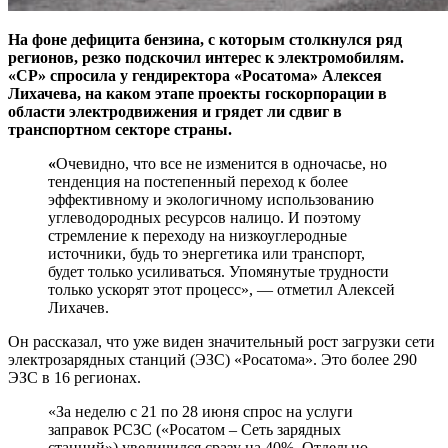
На фоне дефицита бензина, с которым столкнулся ряд
регионов, резко подскочил интерес к электромобилям.
«СР» спросила у гендиректора
«
Росатома» Алексея
Лихачева, на каком этапе проекты госкорпорации в
области электродвижения и грядет ли сдвиг в
транспортном секторе страны.
«
Очевидно, что все не изменится в одночасье, но
тенденция на постепенный переход к более
эффективному и экологичному использованию
углеводородных ресурсов налицо. И поэтому
стремление к переходу на низкоуглеродные
источники, будь то энергетика или транспорт,
будет только усиливаться. Упомянутые трудности
только ускорят этот процесс», — отметил Алексей
Лихачев.
Он рассказал, что уже виден значительный рост загрузки сети
электрозарядных станций (ЭЗС) «Росатома». Это более 290
ЭЗС в 16 регионах.
«За неделю с 21 по 28 июня спрос на услуги
заправок РСЗС («Росатом – Сеть зарядных
станций») увеличился сразу на 40%. Отдельно