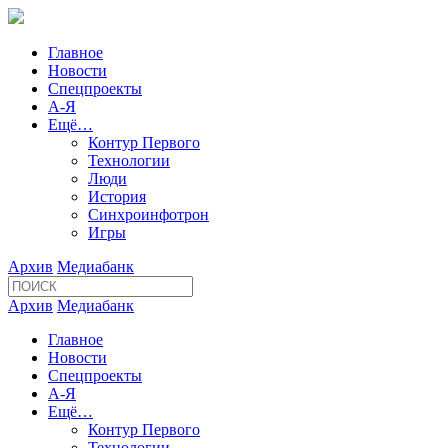
Главное
Новости
Спецпроекты
А-Я
Ещё…
Контур Первого
Технологии
Люди
История
Синхроинфотрон
Игры
Архив
Медиабанк
Архив
Медиабанк
Главное
Новости
Спецпроекты
А-Я
Ещё…
Контур Первого
Технологии