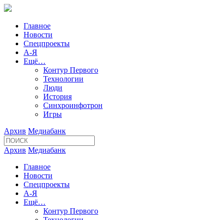
Главное
Новости
Спецпроекты
А-Я
Ещё…
Контур Первого
Технологии
Люди
История
Синхроинфотрон
Игры
Архив
Медиабанк
Архив
Медиабанк
Главное
Новости
Спецпроекты
А-Я
Ещё…
Контур Первого
Технологии