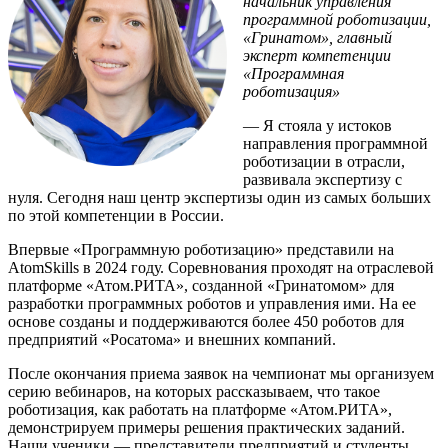
начальник управления
программной роботизации,
«Гринатом», главный
эксперт компетенции
«Программная
роботизация»
— Я стояла у истоков
направления программной
роботизации в отрасли,
развивала экспертизу с
нуля. Сегодня наш центр экспертизы один из самых больших
по этой компетенции в России.
Впервые «Программную роботизацию» представили на
AtomSkills в 2024 году. Соревнования проходят на отраслевой
платформе «Атом.РИТА», созданной «Гринатомом» для
разработки программных роботов и управления ими. На ее
основе созданы и поддерживаются более 450 роботов для
предприятий «Росатома» и внешних компаний.
После окончания приема заявок на чемпионат мы организуем
серию вебинаров, на которых рассказываем, что такое
роботизация, как работать на платформе «Атом.РИТА»,
демонстрируем примеры решения практических заданий.
Наши ученики — представители предприятий и студенты.