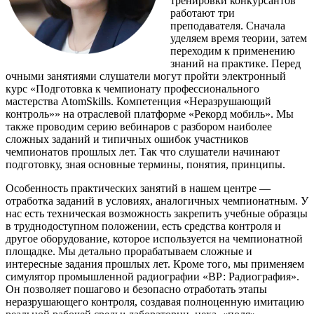
тренировки конкурсантов
работают три
преподавателя. Сначала
уделяем время теории, затем
переходим к применению
знаний на практике. Перед
очными занятиями слушатели могут пройти электронный
курс «Подготовка к чемпионату профессионального
мастерства AtomSkills. Компетенция «Неразрушающий
контроль»» на отраслевой платформе «Рекорд мобиль». Мы
также проводим серию вебинаров с разбором наиболее
сложных заданий и типичных ошибок участников
чемпионатов прошлых лет. Так что слушатели начинают
подготовку, зная основные термины, понятия, принципы.
Особенность практических занятий в нашем центре —
отработка заданий в условиях, аналогичных чемпионатным. У
нас есть техническая возможность закрепить учебные образцы
в труднодоступном положении, есть средства контроля и
другое оборудование, которое используется на чемпионатной
площадке. Мы детально прорабатываем сложные и
интересные задания прошлых лет. Кроме того, мы применяем
симулятор промышленной радиографии «ВР: Радиография».
Он позволяет пошагово и безопасно отработать этапы
неразрушающего контроля, создавая полноценную имитацию