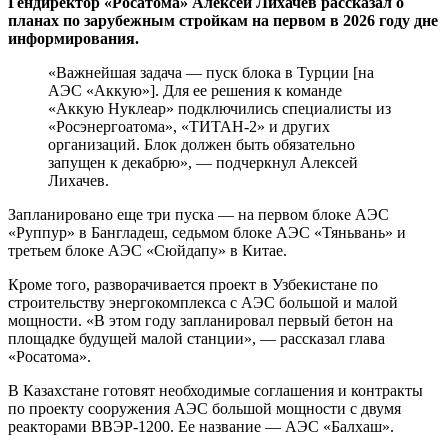
Гендиректор «Росатома» Алексей Лихачев рассказал о
планах по зарубежным стройкам на первом в 2026 году дне
информирования.
«Важнейшая задача — пуск блока в Турции [на
АЭС «Аккую»]. Для ее решения к команде
«Аккую Нуклеар» подключились специалисты из
«Росэнергоатома», «ТИТАН-2» и других
организаций. Блок должен быть обязательно
запущен к декабрю», — подчеркнул Алексей
Лихачев.
Запланировано еще три пуска — на первом блоке АЭС
«Руппур» в Бангладеш, седьмом блоке АЭС «Тяньвань» и
третьем блоке АЭС «Сюйдапу» в Китае.
Кроме того, разворачивается проект в Узбекистане по
строительству энергокомплекса с АЭС большой и малой
мощности. «В этом году запланировал первый бетон на
площадке будущей малой станции», — рассказал глава
«Росатома».
В Казахстане готовят необходимые соглашения и контракты
по проекту сооружения АЭС большой мощности с двумя
реакторами ВВЭР-1200. Ее название — АЭС «Балхаш».