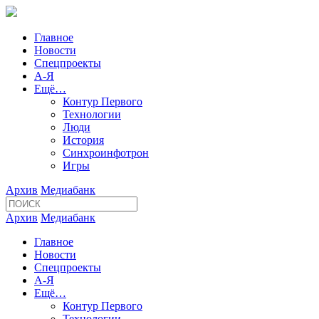
Главное
Новости
Спецпроекты
А-Я
Ещё…
Контур Первого
Технологии
Люди
История
Синхроинфотрон
Игры
Архив
Медиабанк
Архив
Медиабанк
Главное
Новости
Спецпроекты
А-Я
Ещё…
Контур Первого
Технологии