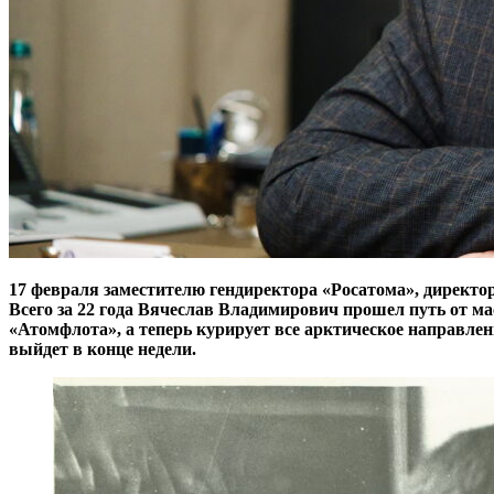
17 февраля заместителю гендиректора «Росатома», директор
Всего за 22 года Вячеслав Владимирович прошел путь от м
«Атомфлота», а теперь курирует все арктическое направле
выйдет в конце недели.