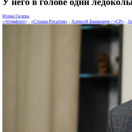
У него в голове одни ледоко
Юлия Гилева
«Атомфлот»
,
«Страна Росатом»
,
Алексей Башкиров / «СР»
,
Ан