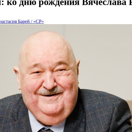
лы: ко дню рождения Вячеслава
астасия Барей / «СР»