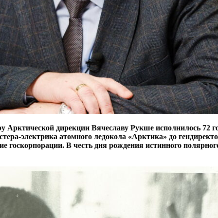
у Арктической дирекции Вячеславу Рукше исполнилось 72 год
астера-электрика атомного ледокола «Арктика» до гендирект
ние госкорпорации. В честь дня рождения истинного полярно