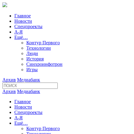
Главное
Новости
Спецпроекты
А-Я
Ещё…
Контур Первого
Технологии
Люди
История
Синхроинфотрон
Игры
Архив
Медиабанк
Архив
Медиабанк
Главное
Новости
Спецпроекты
А-Я
Ещё…
Контур Первого
Технологии