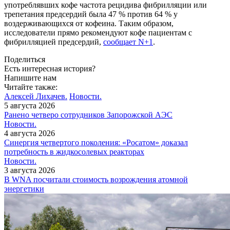
употреблявших кофе частота рецидива фибрилляции или
трепетания предсердий была 47 % против 64 % у
воздерживающихся от кофеина. Таким образом,
исследователи прямо рекомендуют кофе пациентам с
фибрилляцией предсердий,
сообщает N+1
.
Поделиться
Есть интересная история?
Напишите нам
Читайте также:
Алексей Лихачев.
Новости.
5 августа 2026
Ранено четверо сотрудников Запорожской АЭС
Новости.
4 августа 2026
Синергия четвертого поколения: «Росатом» доказал
потребность в жидкосолевых реакторах
Новости.
3 августа 2026
В WNA посчитали стоимость возрождения атомной
энергетики