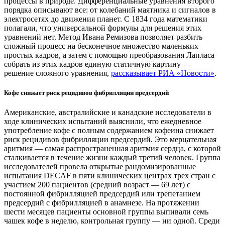
процессы в природе. Дифференциальные уравнения второго
порядка описывают все: от колебаний маятника и сигналов в
электросетях до движения планет. С 1834 года математики
полагали, что универсальной формулы для решения этих
уравнений нет. Метод Ивана Ремизова позволяет разбить
сложный процесс на бесконечное множество маленьких
простых кадров, а затем с помощью преобразования Лапласа
собрать из этих кадров единую статичную картину —
решение сложного уравнения,
рассказывает РИА «Новости»
.
Кофе снижает риск рецидивов фибрилляции предсердий
Американские, австралийские и канадские исследователи в
ходе клинических испытаний выяснили, что ежедневное
употребление кофе с полным содержанием кофеина снижает
риск рецидивов фибрилляции предсердий. Это мерцательная
аритмия — самая распространенная аритмия сердца, с которой
сталкивается в течение жизни каждый третий человек. Группа
исследователей провела открытые рандомизированные
испытания DECAF в пяти клинических центрах трех стран с
участием 200 пациентов (средний возраст — 69 лет) с
постоянной фибрилляцией предсердий или трепетанием
предсердий с фибрилляцией в анамнезе. На протяжении
шести месяцев пациенты основной группы выпивали семь
чашек кофе в неделю, контрольная группу — ни одной. Среди