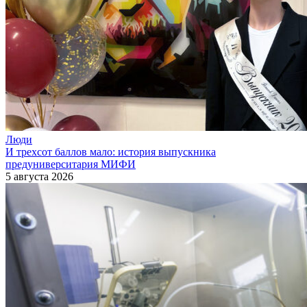
Люди
И трехсот баллов мало: история выпускника
предуниверситария МИФИ
5 августа 2026