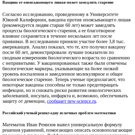
Вакцина от опоясывающего лишая может замедлять старение
Согласно исследованию, проведенному в Университете
Южной Калифорнии, вакцина против опоясывающего лишая
(рекомендуется людям старше 60 лет) может замедлять
процессы биологического старения, а ее благотворное
влияние сохраняется в течение нескольких лет после
прививки. В исследовании приняли участие более 3,8 тыс.
американцев. Анализ показал, что те, кто получил вакцину
после 60 лет, демонстрировали лучшие показатели по
сводным измерениям биологического возраста по сравнению
с непривитыми. У вакцинированных также были отмечены
биологические маркеры, указывающие на более низкий
уровень воспаления и замедленное молекулярное и общее
биологическое старение. Теперь ученые предполагают, что
некоторые вакцины способны не только предотвращать
инфекции, но и снижать риски развития онкологических
заболеваний, инсульта, инфаркта и, возможно, обеспечивать
защиту от деменции,
сообщает new-science.ru
.
Российский ученый решил одну из вечных проблем математики
Математик Иван Ремизов вывел универсальную формулу
решения уравнений, помогающих описать основополагающие