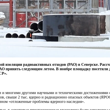
ой изоляции радиоактивных отходов (РАО) в Северске. Расс
с РАО принять следующим летом. В ноябре площадку посетили
СР».
 и многими другими научными и техническими достижениями со
в, свыше 2 тыс. ядерно и радиационно опасных объектов (ЯРОО)
рмином «отложенные проблемы ядерного наследия».
 тыс. т, некоторые пристанционные хранилища были заполнены 