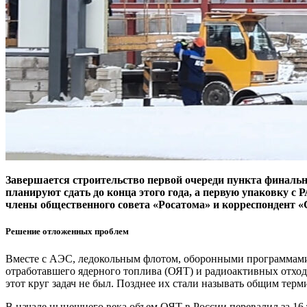
Завершается строительство первой очереди пункта финальн
планируют сдать до конца этого года, а первую упаковку 
члены общественного совета «Росатома» и корреспондент «
Решение отложенных проблем
Вместе с АЭС, ледокольным флотом, оборонными программами
отработавшего ядерного топлива (ОЯТ) и радиоактивных отходо
этот круг задач не был. Позднее их стали называть общим те
В начале нынешнего века объем ОЯТ в России перевалил за 16