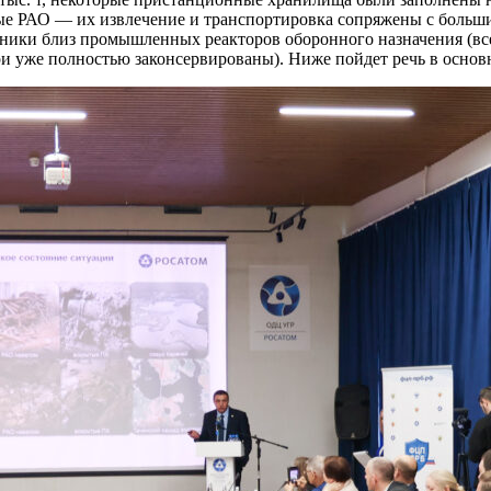
ые РАО — их извлечение и транспортировка сопряжены с больши
тойники близ промышленных реакторов оборонного назначения (в
три уже полностью законсервированы). Ниже пойдет речь в осно