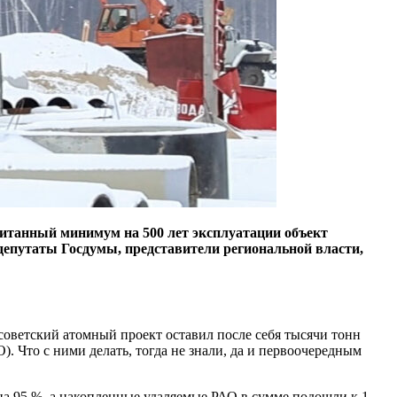
читанный минимум на 500 лет эксплуатации объект
 депутаты Госдумы, представители региональной власти,
ветский атомный проект оставил после себя тысячи тонн
. Что с ними делать, тогда не знали, да и первоочередным
на 95 %, а накопленные удаляемые РАО в сумме подошли к 1