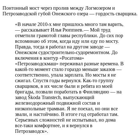
Понтонный мост через пролив между Логмозером и
Петрозаводской губой Онежского озера — ​гордость сварщика.
«В начале 2010‑х мне пришлось много там варить,
— ​рассказывает Илья Рюппиев. — ​Мой труд
отметили грамотой главы республики. До сих пор
вспоминаю об этом, когда иду или еду по мосту.
Правда, тогда я работал на другом заводе — ​
Онежском судостроительно-судоремонтном. До
включения в контур «Росатома»
«Петрозаводскмаш» переживал разные времена. В
какой-то момент стало гораздо меньше заказов — ​
соответственно, упала зарплата. Но мосты я не
сжигал. Спустя годы вернулся. Как-то группу
сварщиков, в их числе были и ребята из моей
бригады, позвали поработать в Финляндию — ​на
завод Škoda Transtech, выпускающий
железнодорожный подвижной состав и
низкопольные трамваи. Я не поехал, но они все
звали, и настойчиво. В итоге год отработал там.
Серьезных сложностей не испытывал, но дома
все-таки комфортнее, и я вернулся в
Петрозаводск».