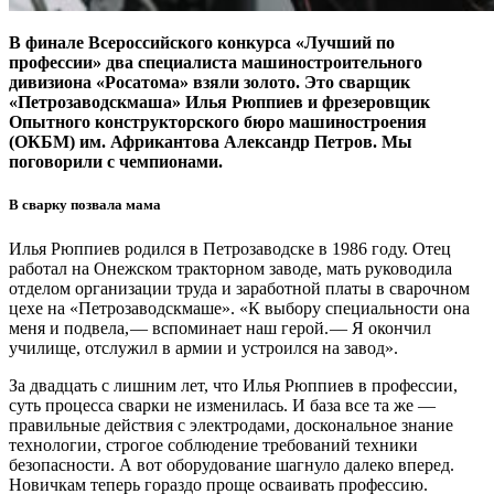
В финале Всероссийского конкурса «Лучший по
профессии» два специалиста машиностроительного
дивизиона «Росатома» взяли золото. Это сварщик
«Петрозаводскмаша» Илья Рюппиев и фрезеровщик
Опытного конструкторского бюро машиностроения
(ОКБМ) им. Африкантова Александр Петров. Мы
поговорили с чемпионами.
В сварку позвала мама
Илья Рюппиев родился в Петрозаводске в 1986 году. Отец
работал на Онежском тракторном заводе, мать руководила
отделом организации труда и заработной платы в сварочном
цехе на «Петрозаводскмаше». «К выбору специальности она
меня и подвела, — ​вспоминает наш герой. — ​Я окончил
училище, отслужил в армии и устроился на завод».
За двадцать с лишним лет, что Илья Рюппиев в профессии,
суть процесса сварки не изменилась. И база все та же — ​
правильные действия с электродами, доскональное знание
технологии, строгое соблюдение требований техники
безопасности. А вот оборудование шагнуло далеко вперед.
Новичкам теперь гораздо проще осваивать профессию.