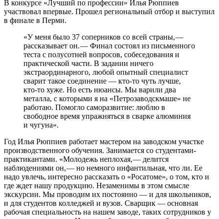
В конкурсе «Лучший по профессии» Илья Рюппиев
участвовал впервые. Прошел региональный отбор и выступил
в финале в Перми.
«У меня было 37 соперников со всей страны, — ​
рассказывает он. — ​Финал состоял из письменного
теста с полусотней вопросов, собеседования и
практической части. В задании ничего
экстраординарного, любой опытный специалист
сварит такое соединение — ​кто-то чуть лучше,
кто-то хуже. Но есть нюансы. Мы варили два
металла, с которыми я на «Петрозаводскмаше» не
работаю. Помогло саморазвитие: люблю в
свободное время упражняться в сварке алюминия
и чугуна».
Год Илья Рюппиев работает мастером на заводском участке
производственного обучения. Занимается со студентами­
практикантами. «Молодежь неплохая, — ​делится
наблюдениями он, — ​но немного инфантильная, что ли. Ее
надо увлечь, интересно рассказать о «Росатоме», о том, кто и
где ждет нашу продукцию. Незаменимы в этом смысле
экскурсии. Мы проводим их постоянно — ​и для школьников,
и для студентов колледжей и вузов. Сварщик — ​основная
рабочая специальность на нашем заводе, таких сотрудников у