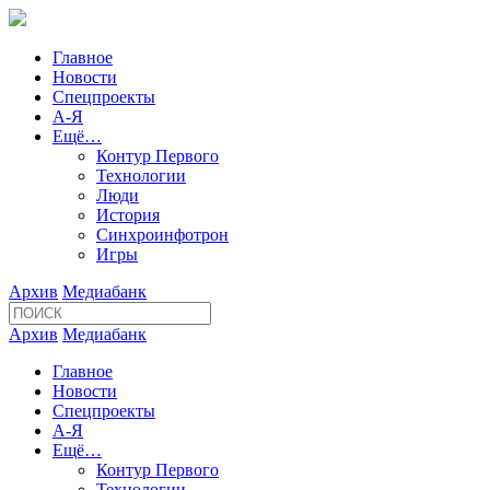
Главное
Новости
Спецпроекты
А-Я
Ещё…
Контур Первого
Технологии
Люди
История
Синхроинфотрон
Игры
Архив
Медиабанк
Архив
Медиабанк
Главное
Новости
Спецпроекты
А-Я
Ещё…
Контур Первого
Технологии