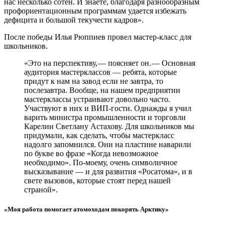
нас несколько сотен. И знаете, благодаря разнообразным
профориентационным программам удается избежать
дефицита и большой текучести кадров».
После победы Илья Рюппиев провел мастер-­класс для
школьников.
«Это на перспективу, — ​поясняет он. — ​Основная
аудитория мастер­классов — ​ребята, которые
придут к нам на завод если не завтра, то
послезавтра. Вообще, на нашем предприятии
мастер­классы устраивают довольно часто.
Участвуют в них и ВИП-гости. Однажды я учил
варить министра промышленности и торговли
Карелии Светлану Астахову. Для школьников мы
придумали, как сделать, чтобы мастер­класс
надолго запомнился. Они на пластине наварили
по букве во фразе «Когда невозможное
необходимо». По-моему, очень символичное
высказывание — ​и для развития «Росатома», и в
свете вызовов, которые стоят перед нашей
страной».
«Моя работа помогает атомоходам покорять Арктику»