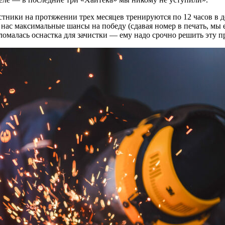
тники на протяжении трех месяцев тренируются по 12 часов в д
ас максимальные шансы на победу (сдавая номер в печать, мы е
сломалась оснастка для зачистки — ​ему надо срочно решить эту 