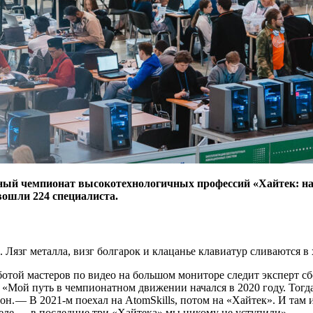
ный чемпионат высокотехнологичных профессий «Хайтек: на
вошли 224 специалиста.
Лязг металла, визг болгарок и клацанье клавиатур сливаются 
ботой мастеров по видео на большом мониторе следит эксперт 
 «Мой путь в чемпионатном движении начался в 2020 году. Тогд
 он. — ​В 2021‑м поехал на AtomSkills, потом на «Хайтек». И там
еле — ​в последние три «Хайтека» мы никому не уступили».