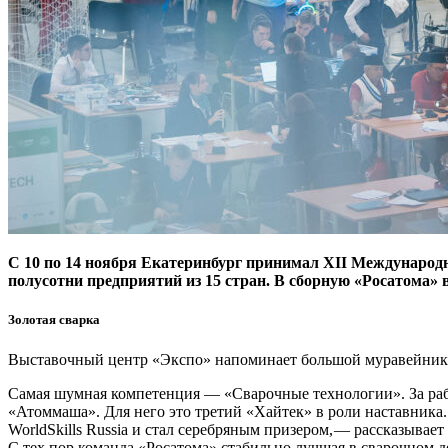
С 10 по 14 ноября Екатеринбург принимал XII Международ
полусотни предприятий из 15 стран. В сборную «Росатома» 
Золотая сварка
Выставочный центр «Экспо» напоминает большой муравейник. 
Самая шумная компетенция — ​«Сварочные технологии». За ра
«Атоммаша». Для него это третий «Хайтек» в роли наставника.
WorldSkills Russia и стал серебряным призером, — ​рассказывает
С тех пор команда «Росатома» стабильно лучшая в сварочном д