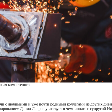
щная компетенция
тречи с любимыми и уже почти родными коллегами из других див
рирование» Данил Лавров участвует в чемпионате с супругой Н