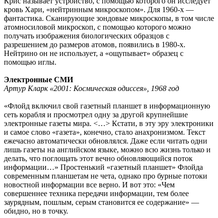
Крис называет устройство, с помощью которого он исследует
кровь Хари, «нейтринным микроскопом». Для 1960‑х — ​
фантастика. Сканирующие зондовые микроскопы, в том числе
атомно­силовой микроскоп, с помощью которого можно
получать изображения биологических образцов с
разрешением до размеров атомов, появились в 1980-х.
Нейтрино он не использует, а «ощупывает» образец с
помощью иглы.
Электронные СМИ
Артур Кларк «2001: Космическая одиссея», 1968 год
«Флойд включил свой газетный планшет в информационную
сеть корабля и просмотрел одну за другой крупнейшие
электронные газеты мира. <…> Кстати, в эту эру электроники
и самое слово «газета», конечно, стало анахронизмом. Текст
ежечасно автоматически обновлялся. Даже если читать одни
лишь газеты на английском языке, можно всю жизнь только и
делать, что поглощать этот вечно обновляющийся поток
информации…» Простенький «газетный планшет» Флойда
современным планшетам не чета, однако про бурные потоки
новостной информации все верно. И вот это: «Чем
совершеннее техника передачи информации, тем более
заурядным, пошлым, серым становится ее содержание» — ​
обидно, но в точку.