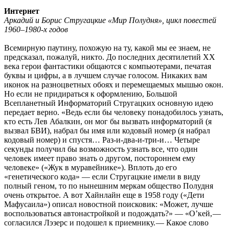
Интернет
Аркадий и Борис Стругацкие «Мир Полудня», цикл повестей
1960–1980‑х годов
Всемирную паутину, похожую на ту, какой мы ее знаем, не
предсказал, пожалуй, никто. До последних десятилетий ХХ
века герои фантастики общаются с компьютерами, печатая
буквы и цифры, а в лучшем случае голосом. Никаких вам
иконок на разноцветных обоях и перемещаемых мышью окон.
Но если не придираться к оформлению, Большой
Всепланетный Информаторий Стругацких основную идею
передает верно. «Ведь если бы человеку понадобилось узнать,
кто есть Лев Абалкин, он мог бы вызвать информаторий (я
вызвал БВИ), набрал бы имя или кодовый номер (я набрал
кодовый номер) и спустя… Раз-и-два-и-три-и… Четыре
секунды получил бы возможность узнать все, что один
человек имеет право знать о другом, постороннем ему
человеке» («Жук в муравейнике»). Вплоть до его
«генетического кода» — ​если Стругацкие имели в виду
полный геном, то по нынешним меркам общество Полудня
очень открытое. А вот Хайнлайн еще в 1958 году («Дети
Мафусаила») описал новостной поисковик: «Может, лучше
воспользоваться автонастройкой и подождать?» — ​«О’кей, — ​
согласился Лэзерс и подошел к приемнику. — ​Какое слово