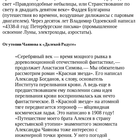
свет «Правдоподобные небылицы, или Странствование по
свету в двадцать девятом веке» Фаддея Булгарина
(путешествия во времени, воздушные дилижансы с паровым
двигателем). Через десяток лет Владимир Одоевский написал
«4338-й год: Петербургские письма» (промышленное
освоение Луны, электроходы, аэростаты).
От утопии Чаянова к «Далекой Радуге»
«Серебряный век — ​время мощного рывка в
дореволюционной отечественной фантастике, — ​
продолжает Анастасия Симова. — ​Мы обязательно
рассмотрим роман «Красная звезда». Его написал
Александр Богданов, к слову, основатель
Института переливания крови. А ведь еще в
предшествовавшем ему поколении сама идея
переливания крови воспринималась как нечто
фантастическое. В «Красной звезде» на атомной
тяге передвигается этеронеф — ​яйцевидная
космическая ладья. Это написано в 1908 году!
«Путешествие моего брата Алексея в страну
крестьянской утопии» знаменитого экономиста
Александра Чаянова тоже интересно с
инженерной точки зрения. У него погодой