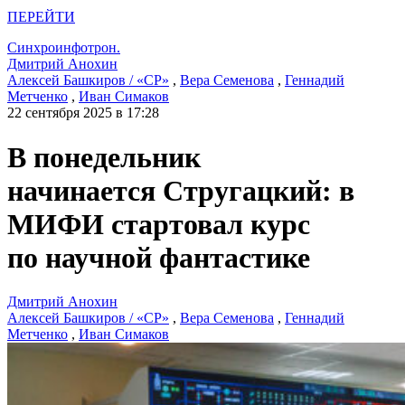
ПЕРЕЙТИ
Синхроинфотрон.
Дмитрий Анохин
Алексей Башкиров / «СР»
,
Вера Семенова
,
Геннадий
Метченко
,
Иван Симаков
22 сентября 2025 в 17:28
В понедельник
начинается Стругацкий: в
МИФИ стартовал курс
по научной фантастике
Дмитрий Анохин
Алексей Башкиров / «СР»
,
Вера Семенова
,
Геннадий
Метченко
,
Иван Симаков