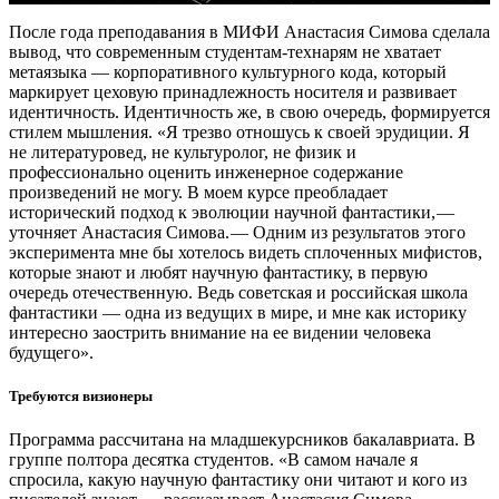
После года преподавания в МИФИ Анастасия Симова сделала
вывод, что современным студентам-технарям не хватает
метаязыка — ​корпоративного культурного кода, который
маркирует цеховую принадлежность носителя и развивает
идентичность. Идентичность же, в свою очередь, формируется
стилем мышления. «Я трезво отношусь к своей эрудиции. Я
не литературовед, не культуролог, не физик и
профессионально оценить инженерное содержание
произведений не могу. В моем курсе преобладает
исторический подход к эволюции научной фантастики, — ​
уточняет Анастасия Симова. — ​Одним из результатов этого
эксперимента мне бы хотелось видеть сплоченных мифистов,
которые знают и любят научную фантастику, в первую
очередь отечественную. Ведь советская и российская школа
фантастики — ​одна из ведущих в мире, и мне как историку
интересно заострить внимание на ее видении человека
будущего».
Требуются визионеры
Программа рассчитана на младшекурсников бакалавриата. В
группе полтора десятка студентов. «В самом начале я
спросила, какую научную фантастику они читают и кого из