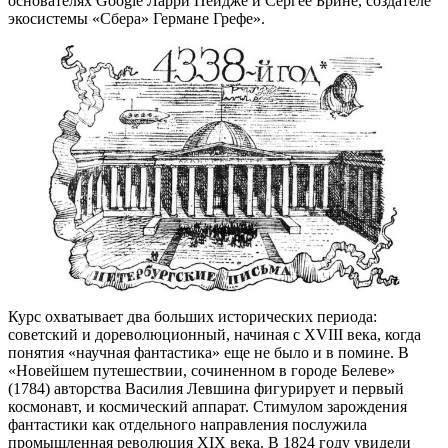
основателях Google Ларри Пейдже и Сергее Брине, создателе
экосистемы «Сбера» Германе Грефе».
Курс охватывает два больших исторических периода:
советский и дореволюционный, начиная с XVIII века, когда
понятия «научная фантастика» еще не было и в помине. В
«Новейшем путешествии, сочиненном в городе Белеве»
(1784) авторства Василия Левшина фигурирует и первый
космонавт, и космический аппарат. Стимулом зарождения
фантастики как отдельного направления послужила
промышленная революция XIX века. В 1824 году увидели