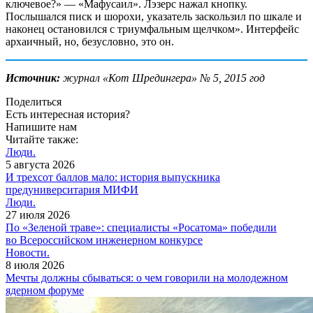
ключевое?» — ​«Мафусаил». Лэзерс нажал кнопку.
Послышался писк и шорохи, указатель заскользил по шкале и
наконец остановился с триумфальным щелчком». Интерфейс
архаичный, но, безусловно, это он.
Источник:
журнал «Кот Шредингера» № 5, 2015 год
Поделиться
Есть интересная история?
Напишите нам
Читайте также:
Люди.
5 августа 2026
И трехсот баллов мало: история выпускника
предуниверситария МИФИ
Люди.
27 июля 2026
По «Зеленой траве»: специалисты «Росатома» победили
во Всероссийском инженерном конкурсе
Новости.
8 июля 2026
Мечты должны сбываться: о чем говорили на молодежном
ядерном форуме