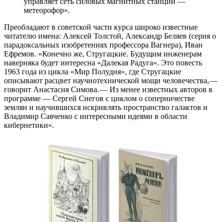
управляет сеть силовых магнитных станций — ​
метеорофор».
Преобладают в советской части курса широко известные
читателю имена: Алексей Толстой, Александр Беляев (серия о
парадоксальных изобретениях профессора Вагнера), Иван
Ефремов. «Конечно же, Стругацкие. Будущим инженерам
наверняка будет интересна «Далекая Радуга». Это повесть
1963 года из цикла «Мир Полудня», где Стругацкие
описывают расцвет научно­технической мощи человечества, —
​говорит Анастасия Симова. — ​Из менее известных авторов в
программе — ​Сергей Снегов с циклом о соперничестве
землян и научившихся искривлять пространство галактов и
Владимир Савченко с интересными идеями в области
кибернетики».