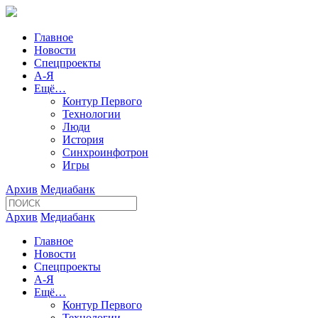
Главное
Новости
Спецпроекты
А-Я
Ещё…
Контур Первого
Технологии
Люди
История
Синхроинфотрон
Игры
Архив
Медиабанк
Архив
Медиабанк
Главное
Новости
Спецпроекты
А-Я
Ещё…
Контур Первого
Технологии