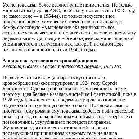
Уэллс подсказал более реалистичные применения. Не только
мирный атом (первая АЭС, по Уэллсу, появляется в 1953 году,
на самом деле — ​в 1954‑м), не только искусственное
получение новых химических элементов, но и атомную
бомбу, способную «в мгновение ока уничтожить все,
созданное человечеством, и порвать все существующие между
людьми связи». Да, и еще в «Освобожденном мире» впервые
упоминается синтетический мех, который на самом деле
начали массово производить в 1950-х годах.
Аппарат искусственного кровообращения
Александр Беляев «Голова профессора Доуэля», 1925 год
Первый «автожектор» (аппарат искусственного
кровообращения) сконструировал в 1924 году Сергей
Брюхоненко. Однако сообщения об этом появились позже,
поэтому идея Беляева казалась чистейшей фантастикой, пока в
1928 году Брюхоненко не продемонстрировал оживление
отделенной от туловища головы собаки. По словам самого
писателя, тему романа ему подсказал собственный невеселый
опыт: три года с парализованными ногами из-за туберкулеза
позвоночника, усугубившего последствия травмы.
Жутковатая идея оживления отрезанной головы с
последующим пришиванием к чужому телу не нашла
применения. Но пересадка органов применяется широко