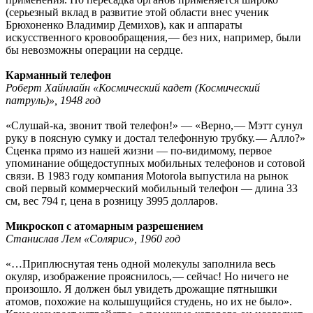
(серьезный вклад в развитие этой области внес ученик
Брюхоненко Владимир Демихов), как и аппараты
искусственного кровообращения, — ​без них, например, были
бы невозможны операции на сердце.
Карманный телефон
Роберт Хайнлайн «Космический кадет (Космический
патруль)», 1948 год
«Слушай-ка, звонит твой телефон!» — ​«Верно, — ​Мэтт сунул
руку в поясную сумку и достал телефонную трубку. — ​Алло?»
Сценка прямо из нашей жизни — ​по-видимому, первое
упоминание общедоступных мобильных телефонов и сотовой
связи. В 1983 году компания Motorola выпустила на рынок
свой первый коммерческий мобильный телефон — ​длина 33
см, вес 794 г, цена в розницу 3995 долларов.
Микроскоп с атомарным разрешением
Станислав Лем «Солярис», 1960 год
«…Приплюснутая тень одной молекулы заполнила весь
окуляр, изображение прояснилось, — ​сейчас! Но ничего не
произошло. Я должен был увидеть дрожащие пятнышки
атомов, похожие на колышущийся студень, но их не было».