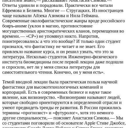
писателей знают, — ​рассказывает Анастасия Симова. — ​
Ответы удивили и порадовали. Практически все читали
Ефремова и Беляева. Многие — ​Стругацких. Из иностранцев
чаще называли Айзека Азимова и Нила Геймана.
Современные околофантастические жанры вроде российского
бояръ-аниме (уклон в магию, противостояние
могущественных аристократических кланов, перемещения во
времени. — ​«СР») не упомянул никто. Напротив,
поинтересовались: а что это вообще? И только один студент
признался, что фантастику не читает и не знает. Его
привлекло название курса, и он решил узнать, что это за
литература. Несколько студенток Инженерно-физического
института биомедицины после первой лекции даже подошли
и спросили, нет ли у меня списка литературы для
самостоятельного чтения. Конечно, он у меня есть».
Темой вводной лекции была практическая польза научной
фантастики для высокотехнологичных компаний и
корпораций. Есть в современных бизнесе и науке такое
явление, как визионерство. «Визионерами называют людей,
которые свободно ориентируются в определенной отрасли и
умеют предвидеть тренды ее развития. В России прижились
термины «прогнозист» и «футуролог», хотя это немного
другие специальности, — ​поясняет Анастасия Симова. — ​Мы
со студентами поговорили об основателе Apple Стиве Джобсе,