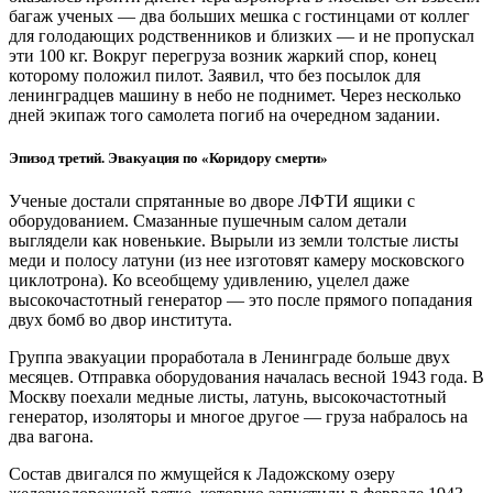
багаж ученых — ​два больших мешка с гостинцами от коллег
для голодающих родственников и близких — и не пропускал
эти 100 кг. Вокруг перегруза возник жаркий спор, конец
которому положил пилот. Заявил, что без посылок для
ленинградцев машину в небо не поднимет. Через несколько
дней экипаж того самолета погиб на очередном задании.
Эпизод третий. Эвакуация по «Коридору смерти»
Ученые достали спрятанные во дворе ЛФТИ ящики с
оборудованием. Смазанные пушечным салом детали
выглядели как новенькие. Вырыли из земли толстые листы
меди и полосу латуни (из нее изготовят камеру московского
циклотрона). Ко всеобщему удивлению, уцелел даже
высокочастотный генератор — ​это после прямого попадания
двух бомб во двор института.
Группа эвакуации проработала в Ленинграде больше двух
месяцев. Отправка оборудования началась весной 1943 года. В
Москву поехали медные листы, латунь, высокочастотный
генератор, изоляторы и многое другое — ​груза набралось на
два вагона.
Состав двигался по жмущейся к Ладожскому озеру