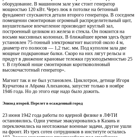
оборудование. В машинном зале уже стоит генератор
мощностью 120 кВт. Через люк в потолке на бетонный
фундамент спускаются детали второго генератора. В соседнем
помещении смонтирован огромный распределительный щит,
внушительное впечатление производит круглый зал,
построенный целиком из железа и стекла. Он покоится на
восьми массивных колоннах. В ближайшее время здесь будет
установлен 75‑тонный электромагнит высотой около 4 м,
диаметр его полюсов — ​1,2 тыс. мм. Под куполом зала две
мощные подкрановые балки. Скоро на них лягут рельсы и
придут в движение крановые тележки грузоподъемностью 25
т. В глубокой нише смонтирован коротковолновый
высокочастотный генератор».
Магнит так и не был установлен. Циклотрон, детище Игоря
Курчатова и Абрама Алиханова, запустят только в ноябре
1946 года. Но до этого еще надо было дожить.
Эпизод второй. Перелет в осажденный город
23 июня 1942 года работы по ядерной физике в ЛФТИ
остановились. Одни ученые эвакуировались в Казань и
переключились на неотложные военные задачи, другие ушли
на фронт. Из трех сотен сотрудников в институте остались