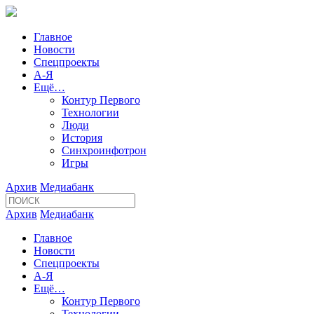
Главное
Новости
Спецпроекты
А-Я
Ещё…
Контур Первого
Технологии
Люди
История
Синхроинфотрон
Игры
Архив
Медиабанк
Архив
Медиабанк
Главное
Новости
Спецпроекты
А-Я
Ещё…
Контур Первого
Технологии