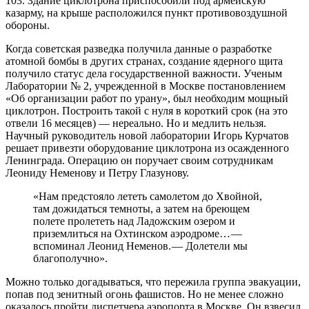
103. Здание циклотрона приспособили под армейскую
казарму, на крыше расположился пункт противовоздушной
обороны.
Когда советская разведка получила данные о разработке
атомной бомбы в других странах, создание ядерного щита
получило статус дела государственной важности. Ученым
Лаборатории № 2, учрежденной в Москве постановлением
«Об организации работ по урану», был необходим мощный
циклотрон. Построить такой с нуля в короткий срок (на это
отвели 16 месяцев) — ​нереально. Но и медлить нельзя.
Научный руководитель новой лаборатории Игорь Курчатов
решает привезти оборудование циклотрона из осажденного
Ленинграда. Операцию он поручает своим сотрудникам
Леониду Неменову и Петру Глазунову.
«Нам предстояло лететь самолетом до Хвойной,
там дожидаться темноты, а затем на бреющем
полете пролететь над Ладожским озером и
приземлиться на Охтинском аэродроме… — ​
вспоминал Леонид Неменов. — ​Долетели мы
благополучно».
Можно только догадываться, что пережила группа эвакуации,
попав под зенитный огонь фашистов. Но не менее сложно
оказалось пройти диспетчера аэропорта в Москве. Он взвесил