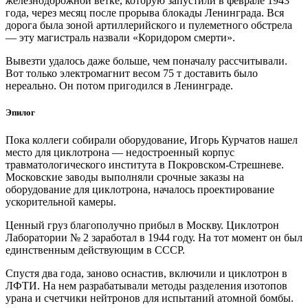
железнодорожной ветке, которую запустили в феврале 1943
года, через месяц после прорыва блокады Ленинграда. Вся
дорога была зоной артиллерийского и пулеметного обстрела
— ​эту магистраль назвали «Коридором смерти».
Вывезти удалось даже больше, чем поначалу рассчитывали.
Вот только электромагнит весом 75 т доставить было
нереально. Он потом пригодился в Ленинграде.
Эпилог
Пока коллеги собирали оборудование, Игорь Курчатов нашел
место для циклотрона — ​недостроенный корпус
травматологического института в Покровском-Стрешневе.
Московские заводы выполняли срочные заказы на
оборудование для циклотрона, началось проектирование
ускорительной камеры.
Ценный груз благополучно прибыл в Москву. Циклотрон
Лаборатории № 2 заработал в 1944 году. На тот момент он был
единственным действующим в СССР.
Спустя два года, заново оснастив, включили и циклотрон в
ЛФТИ. На нем разрабатывали методы разделения изотопов
урана и счетчики нейтронов для испытаний атомной бомбы.