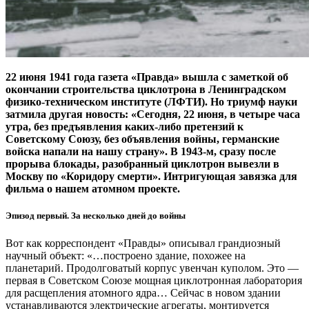
22 июня 1941 года газета «Правда» вышла с заметкой об
окончании строительства циклотрона в Ленинградском
физико-техническом институте (ЛФТИ). Но триумф науки
затмила другая новость: «Сегодня, 22 июня, в четыре часа
утра, без предъявления каких-либо претензий к
Советскому Союзу, без объявления войны, германские
войска напали на нашу страну». В 1943‑м, сразу после
прорыва блокады, разобранный циклотрон вывезли в
Москву по «Коридору смерти». Интригующая завязка для
фильма о нашем атомном проекте.
Эпизод первый. За несколько дней до войны
Вот как корреспондент «Правды» описывал грандиозный
научный объект: «…построено здание, похожее на
планетарий. Продолговатый корпус увенчан куполом. Это — ​
первая в Советском Союзе мощная циклотронная лаборатория
для расщепления атомного ядра… Сейчас в новом здании
устанавливаются электрические агрегаты, монтируется