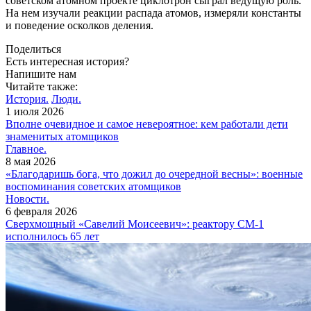
советском атомном проекте циклотрон сыграл ведущую роль.
На нем изучали реакции распада атомов, измеряли константы
и поведение осколков деления.
Поделиться
Есть интересная история?
Напишите нам
Читайте также:
История.
Люди.
1 июля 2026
Вполне очевидное и самое невероятное: кем работали дети
знаменитых атомщиков
Главное.
8 мая 2026
«Благодаришь бога, что дожил до очередной весны»: военные
воспоминания советских атомщиков
Новости.
6 февраля 2026
Сверхмощный «Савелий Моисеевич»: реактору СМ-1
исполнилось 65 лет