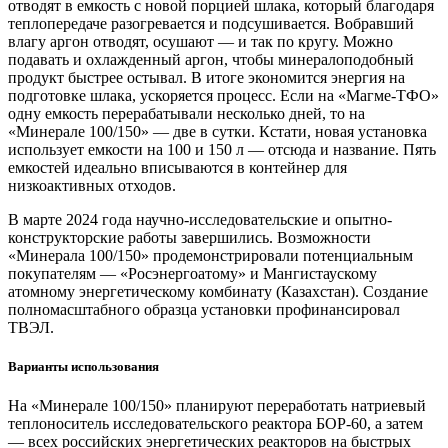
отводят в емкость с новой порцией шлака, который благодаря
теплопередаче разогревается и подсушивается. Вобравший
влагу аргон отводят, осушают — ​и так по кругу. Можно
подавать и охлажденный аргон, чтобы минералоподобный
продукт быстрее остывал. В итоге экономится энергия на
подготовке шлака, ускоряется процесс. Если на «Магме-ТФО»
одну емкость перерабатывали несколько дней, то на
«Минерале 100/150» — ​две в сутки. Кстати, новая установка
использует емкости на 100 и 150 л — ​отсюда и название. Пять
емкостей идеально вписываются в контейнер для
низкоактивных отходов.
В марте 2024 года научно-исследовательские и опытно-
конструкторские работы завершились. Возможности
«Минерала 100/150» продемонстрировали потенциальным
покупателям — ​«Росэнергоатому» и Мангистаускому
атомному энергетическому комбинату (Казахстан). Создание
полномасштабного образца установки профинансировал
ТВЭЛ.
Варианты использования
На «Минерале 100/150» планируют переработать натриевый
теплоноситель исследовательского реактора БОР‑60, а затем
— ​всех российских энергетических реакторов на быстрых