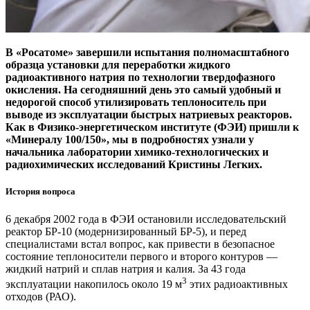
В «Росатоме» завершили испытания полномасштабного
образца установки для переработки жидкого
радиоактивного натрия по технологии твердофазного
окисления. На сегодняшний день это самый удобный и
недорогой способ утилизировать теплоноситель при
выводе из эксплуатации быстрых натриевых реакторов.
Как в Физико-энергетическом институте (ФЭИ) пришли к
«Минералу 100/150», мы в подробностях узнали у
начальника лаборатории химико­-технологических и
радиохимических исследований Кристины Легких.
История вопроса
6 декабря 2002 года в ФЭИ остановили исследовательский
реактор БР‑10 (модернизированный БР‑5), и перед
специалистами встал вопрос, как привести в безопасное
состояние теплоносители первого и второго контуров — ​
жидкий натрий и сплав натрия и калия. За 43 года
3
эксплуатации накопилось около 19 м
этих радиоактивных
отходов (РАО).