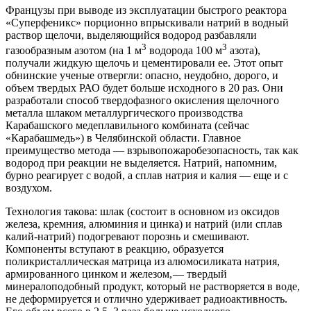
Французы при выводе из эксплуатации быстрого реактора
«Суперфеникс» порционно впрыскивали натрий в водный
раствор щелочи, выделяющийся водород разбавляли
3
3
газообразным азотом (на 1 м
водорода 100 м
азота),
получали жидкую щелочь и цементировали ее. Этот опыт
обнинские ученые отвергли: опасно, неудобно, дорого, и
объем твердых РАО будет больше исходного в 20 раз. Они
разработали способ твердофазного окисления щелочного
металла шлаком металлургического производства
Карабашского медеплавильного комбината (сейчас
«Карабашмедь») в Челябинской области. Главное
преимущество метода — ​взрывопожаробезопасность, так как
водород при реакции не выделяется. Натрий, напомним,
бурно реагирует с водой, а сплав натрия и калия — ​еще и с
воздухом.
Технология такова: шлак (состоит в основном из оксидов
железа, кремния, алюминия и цинка) и натрий (или сплав
калий-натрий) подогревают порознь и смешивают.
Компоненты вступают в реакцию, образуется
поликристаллическая матрица из алюмосиликата натрия,
армированного цинком и железом, — ​твердый
минералоподобный продукт, который не растворяется в воде,
не деформируется и отлично удерживает радиоактивность.