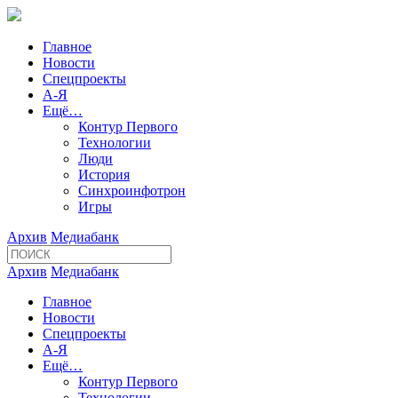
Главное
Новости
Спецпроекты
А-Я
Ещё…
Контур Первого
Технологии
Люди
История
Синхроинфотрон
Игры
Архив
Медиабанк
Архив
Медиабанк
Главное
Новости
Спецпроекты
А-Я
Ещё…
Контур Первого
Технологии