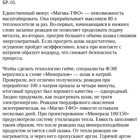
БР‑10.
Единственный минус «Магмы-ТФО» — ​невозможность
масштабировать. Она перерабатывает максимум 80 л
теплоносителя за раз. Во-первых, начинающаяся в нижних
слоях засыпки реакция не позволяет продолжать подачу
металла, во‑вторых, прогрев большего объема шлака слишком
энергозатратный. Если прогреть шлак недостаточно,
осушение пройдет неэффективно, влага при контакте с
натрием образует водород, что снижает безопасность
процесса.
Чтобы сделать технологию гибче, специалисты ФЭИ
вернулись к схеме «Минералов» — ​шлак в натрий.
Проверили, все отлично получилось: реакция при
переработке 100 л натрия прошла за четыре минуты,
итоговый продукт был хорошего качества — ​однородный.
Заодно придумали, как подогревать шлак, не тратя
электроэнергию. Реакция твердофазного окисления
экзотермическая, на «Магме-ТФО» емкости остывали
несколько дней. При проектировании «Минерала 100/150»
предусмотрели систему утилизации тепла. Емкость заполняют
таким образом, что после реакции над минералоподобным
продуктом остается слой шлака. От тепла реакции он
нагревается, и через него пропускают аргон. Горячий аргон