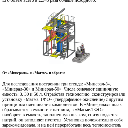
Его объем всего в 2,5–3 раза больше исходного.
От «Минерала» к «Магме» и обратно
Для исследования построили три стенда: «Минерал‑3»,
«Минерал‑30» и Минерал‑50». Числа означают единичную
емкость: 3, 30 и 50 л. Отработав технологию, сконструировали
установку «Магма-ТФО» (твердофазное окисление) с другим
принципом смешивания компонентов. В «Минералах» шлак
сбрасывается в емкости с натрием, в «Магме-ТФО» — ​
наоборот: в емкость, заполненную шлаком, снизу подается
натрий, он заполняет пустоты. Установка положительно себя
зарекомендовала, и на ней переработали весь теплоноситель