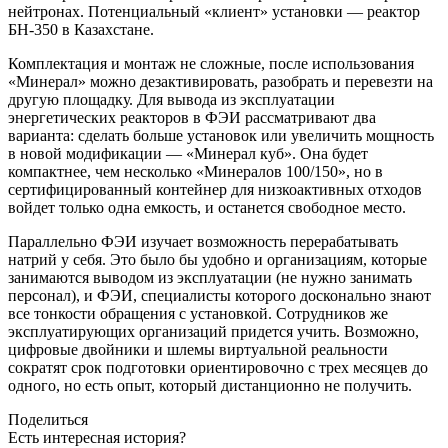
нейтронах. Потенциальный «клиент» установки — ​реактор
БН‑350 в Казахстане.
Комплектация и монтаж не сложные, после использования
«Минерал» можно дезактивировать, разобрать и перевезти на
другую площадку. Для вывода из эксплуатации
энергетических реакторов в ФЭИ рассматривают два
варианта: сделать больше установок или увеличить мощность
в новой модификации — ​«Минерал куб». Она будет
компактнее, чем несколько «Минералов 100/150», но в
сертифицированный контейнер для низкоактивных отходов
войдет только одна емкость, и останется свободное место.
Параллельно ФЭИ изучает возможность перерабатывать
натрий у себя. Это было бы удобно и организациям, которые
занимаются выводом из эксплуатации (не нужно занимать
персонал), и ФЭИ, специалисты которого досконально знают
все тонкости обращения с установкой. Сотрудников же
эксплуатирующих организаций придется учить. Возможно,
цифровые двойники и шлемы виртуальной реальности
сократят срок подготовки ориентировочно с трех месяцев до
одного, но есть опыт, который дистанционно не получить.
Поделиться
Есть интересная история?