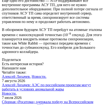
Еще одно его достоинство — ​NTP поддерживают все
внутренние программы АСУ ТП, для него не нужно
дополнительное оборудование. При полной потере сигнала от
спутников АСУ ТП сама определит внутренний сервер,
ответственный за время, синхронизирует все системы
управления по нему и продолжит работать автономно.
В обозримом будущем АСУ ТП перейдут на атомные эталоны
–9
времени с наносекундной точностью (10
секунд). Для этого
планируется внедрить новые протоколы синхронизации,
такие как White Rabbit — ​протокол передачи времени с
точностью до субнаносекунд. Его изобрели для Большого
адронного коллайдера.
Поделиться
Есть интересная история?
Напишите нам
Читайте также:
Алексей Лихачев.
Новости.
7 августа 2026
Алексей Лихачев: АЭС по российским проектам могут
работать в условиях аномальной жары
Новости.
7 июля 2026
Сборная «Росатома» одержала победу на Всероссийском