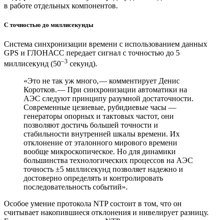
в работе отдельных компонентов.
С точностью до миллисекунды
Система синхронизации времени с использованием данных
GPS и ГЛОНАСС передает сигнал с точностью до 5
–3
миллисекунд (50
секунд).
«Это не так уж много, — ​комментирует Денис
Коротков. — ​При синхронизации автоматики на
АЭС следуют принципу разумной достаточности.
Современные цезиевые, рубидиевые часы — ​
генераторы опорных и тактовых частот, они
позволяют достичь большей точности и
стабильности внутренней шкалы времени. Их
отклонение от эталонного мирового времени
вообще микроскопическое. Но для динамики
большинства технологических процессов на АЭС
точность ±5 миллисекунд позволяет надежно и
достоверно определять и контролировать
последовательность событий».
Особое умение протокола NТP состоит в том, что он
считывает накопившиеся отклонения и нивелирует разницу.