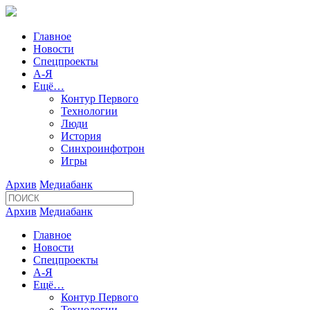
Главное
Новости
Спецпроекты
А-Я
Ещё…
Контур Первого
Технологии
Люди
История
Синхроинфотрон
Игры
Архив
Медиабанк
Архив
Медиабанк
Главное
Новости
Спецпроекты
А-Я
Ещё…
Контур Первого
Технологии