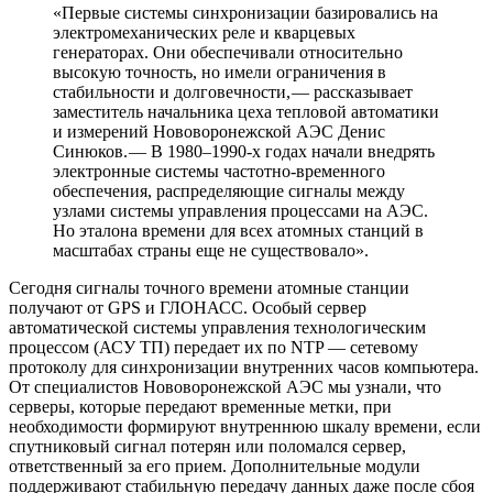
«Первые системы синхронизации базировались на
электромеханических реле и кварцевых
генераторах. Они обеспечивали относительно
высокую точность, но имели ограничения в
стабильности и долговечности, — ​рассказывает
заместитель начальника цеха тепловой автоматики
и измерений Нововоронежской АЭС Денис
Синюков. — ​В 1980–1990‑х годах начали внедрять
электронные системы частотно-временного
обеспечения, распределяющие сигналы между
узлами системы управления процессами на АЭС.
Но эталона времени для всех атомных станций в
масштабах страны еще не существовало».
Сегодня сигналы точного времени атомные станции
получают от GPS и ГЛОНАСС. Особый сервер
автоматической системы управления технологическим
процессом (АСУ ТП) передает их по NTP — ​сетевому
протоколу для синхронизации внутренних часов компьютера.
От специалистов Нововоронежской АЭС мы узнали, что
серверы, которые передают временные метки, при
необходимости формируют внутреннюю шкалу времени, если
спутниковый сигнал потерян или поломался сервер,
ответственный за его прием. Дополнительные модули
поддерживают стабильную передачу данных даже после сбоя