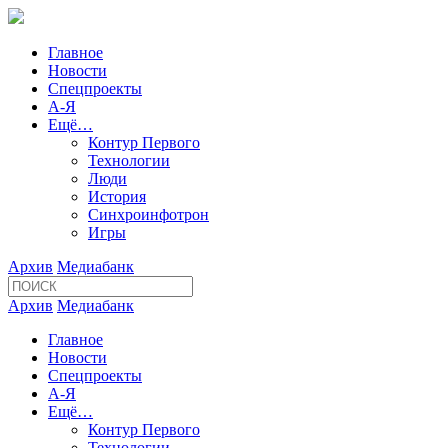
Главное
Новости
Спецпроекты
А-Я
Ещё…
Контур Первого
Технологии
Люди
История
Синхроинфотрон
Игры
Архив
Медиабанк
Архив
Медиабанк
Главное
Новости
Спецпроекты
А-Я
Ещё…
Контур Первого
Технологии