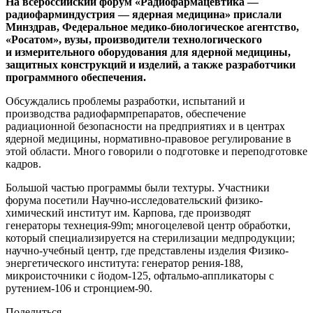
На всероссийский форум «Радиофармацевтика — ​
радиофарминдустрия — ​ядерная медицина» прислали
Минздрав, Федеральное медико-биологическое агентство,
«Росатом», вузы, производители технологического
и измерительного оборудования для ядерной медицины,
защитных конструкций и изделий, а также разработчики
программного обеспечения.
Обсуждались проблемы разработки, испытаний и
производства радиофармпрепаратов, обеспечение
радиационной безопасности на предприятиях и в центрах
ядерной медицины, нормативно-правовое регулирование в
этой области. Много говорили о подготовке и переподготовке
кадров.
Большой частью программы были техтуры. Участники
форума посетили Научно-исследовательский физико-
химический институт им. Карпова, где производят
генераторы технеция‑99m; многоцелевой центр обработки,
который специализируется на стерилизации медпродукции;
научно-учебный центр, где представлены изделия Физико-
энергетического института: генератор рения‑188,
микроисточники с йодом‑125, офтальмо-аппликаторы с
рутением‑106 и стронцием‑90.
Поделиться