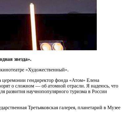
дная звезда».
в кинотеатре «Художественный».
 на церемонии гендиректор фонда «Атом» Елена
орят о сложном — ​об атомной отрасли. Я надеюсь, что
ля развития научно­популярного туризма в России
дарственная Третьяковская галерея, планетарий в Музее