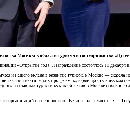
ьства Москвы в области туризма и гостеприимства «Путево
минации «Открытие года». Награждение состоялось 10 декабря 
узея и нашего вклада в развитие туризма в Москве, — ​сказала
ыше тысячи тематических программ, которые простым языком гов
одного из главных туристических объектов в Москве и важного д
к от организаций и специалистов. В числе награжденных — ​Госу