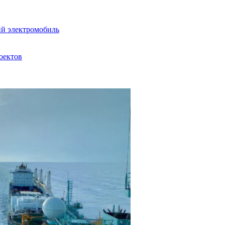
ий электромобиль
оектов