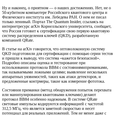
Ну и наконец, о приятном — ​о наших достижениях. Нет, не о
50‑кубитном компьютере Российского квантового центра и
Физического института им. Лебедева РАН. О нем не писал
только ленивый. Портал The Quantum Insider, ссылаясь на
интернет­ресурс arXiv Корнелльского университета, сообщает,
что Россия готовит к сертификации свою первую квантовую
систему распределения ключей (QKD), разработанную
компанией QRate.
В статье на arXiv говорится, что оптоволоконную систему
QKD подготовили для сертификации с помощью серии тестов
и пришли к выводу, что система «кажется безопасной».
Подробно описаны оценка и тестирование при
использовании протокола BB84 с состояниями­приманками,
так называемыми ложными целями; выявление нескольких
аппаратных уязвимостей, таких как атаки детекторов, и
предложенные контрмеры, такие как измерение фототока.
Состояния­ приманки (метод обнаружения попыток перехвата
или манипулирования квантовыми ключами) делают
протокол BB84 особенно надежным. В системе QRate
световые импульсы кодируются информацией с частотой
312,5 МГц, что является заметной скоростью и несет
потенциал для реальных приложений. Тем не менее даже с