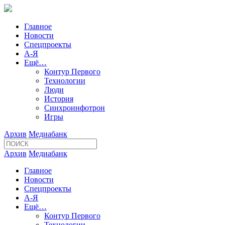
Главное
Новости
Спецпроекты
А-Я
Ещё…
Контур Первого
Технологии
Люди
История
Синхроинфотрон
Игры
Архив
Медиабанк
Архив
Медиабанк
Главное
Новости
Спецпроекты
А-Я
Ещё…
Контур Первого
Технологии