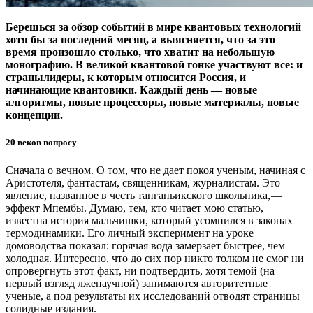
Берешься за обзор событий в мире квантовых технологий
хотя бы за последний месяц, а выясняется, что за это
время произошло столько, что хватит на небольшую
монографию. В великой квантовой гонке участвуют все: и
страны­лидеры, к которым относится Россия, и
начинающие квантовики. Каждый день — ​новые
алгоритмы, новые процессоры, новые материалы, новые
концепции.
20 веков вопросу
Сначала о вечном. О том, что не дает покоя ученым, начиная с
Аристотеля, фантастам, священникам, журналистам. Это
явление, названное в честь танганьикского школьника, — ​
эффект Мпембы. Думаю, тем, кто читает мою статью,
известна история мальчишки, который усомнился в законах
термодинамики. Его личный эксперимент на уроке
домоводства показал: горячая вода замерзает быстрее, чем
холодная. Интересно, что до сих пор никто толком не смог ни
опровергнуть этот факт, ни подтвердить, хотя темой (на
первый взгляд лженаучной) занимаются авторитетные
ученые, а под результаты их исследований отводят страницы
солидные издания.