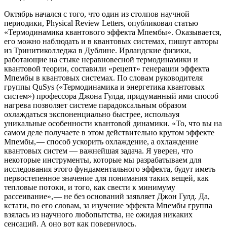
Октябрь начался с того, что один из столпов научной
периодики, Physical Review Letters, опубликовал статью
«Термодинамика квантового эффекта Мпембы». Оказывается,
его можно наблюдать и в квантовых системах, пишут авторы
из Тринити­колледжа в Дублине. Ирландские физики,
работающие на стыке неравновесной термодинамики и
квантовой теории, составили «рецепт» генерации эффекта
Мпембы в квантовых системах. По словам руководителя
группы QuSys («Термодинамика и энергетика квантовых
систем») профессора Джона Гулда, придуманный ими способ
нагрева позволяет системе парадоксальным образом
охлаждаться экспоненциально быстрее, используя
уникальные особенности квантовой динамики. «То, что вы на
самом деле получаете в этом действительно крутом эффекте
Мпембы, — ​способ ускорить охлаждение, а охлаждение
квантовых систем — ​важнейшая задача. Я уверен, что
некоторые инструменты, которые мы разрабатываем для
исследования этого фундаментального эффекта, будут иметь
первостепенное значение для понимания таких вещей, как
тепловые потоки, и того, как свести к минимуму
рассеивание», — ​не без оснований заявляет Джон Гулд. Да,
кстати, по его словам, за изучение эффекта Мпембы группа
взялась из научного любопытства, не ожидая никаких
сенсаций. А оно вот как повернулось.