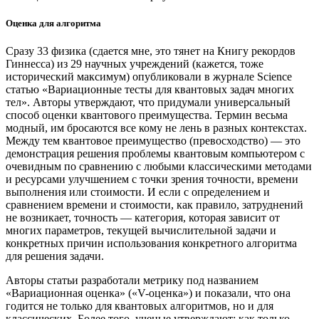
Оценка для алгоритма
Сразу 33 физика (сдается мне, это тянет на Книгу рекордов
Гиннесса) из 29 научных учреждений (кажется, тоже
исторический максимум) опубликовали в журнале Science
статью «Вариационные тесты для квантовых задач многих
тел». Авторы утверждают, что придумали универсальный
способ оценки квантового преимущества. Термин весьма
модный, им бросаются все кому не лень в разных контекстах.
Между тем квантовое преимущество (превосходство) — ​это
демонстрация решения проблемы квантовым компьютером с
очевидным по сравнению с любыми классическими методами
и ресурсами улучшением с точки зрения точности, времени
выполнения или стоимости. И если с определением и
сравнением времени и стоимости, как правило, затруднений
не возникает, точность — ​категория, которая зависит от
многих параметров, текущей вычислительной задачи и
конкретных причин использования конкретного алгоритма
для решения задачи.
Авторы статьи разработали метрику под названием
«Вариационная оценка» («V-оценка») и показали, что она
годится не только для квантовых алгоритмов, но и для
классических. Более того, ученые утверждают: как только