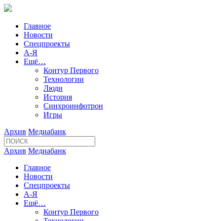
Главное
Новости
Спецпроекты
А-Я
Ещё…
Контур Первого
Технологии
Люди
История
Синхроинфотрон
Игры
Архив
Медиабанк
Архив
Медиабанк
Главное
Новости
Спецпроекты
А-Я
Ещё…
Контур Первого
Технологии