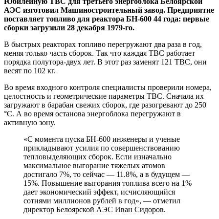
Юбилейную ТВС для третьего энергоблока Белоярской
АЭС изготовил Машиностроительный завод. Предприятие
поставляет топливо для реактора БН-600 44 года: первые
сборки загрузили 28 декабря 1979-го.
В быстрых реакторах топливо перегружают два раза в год,
меняя только часть сборок. Так что каждая ТВС работает
порядка полутора-двух лет. В этот раз заменят 121 ТВС, они
весят по 102 кг.
Во время входного контроля специалисты проверили номера,
целостность и геометрические параметры ТВС. Сначала их
загружают в барабан свежих сборок, где разогревают до 250
°С. А во время останова энергоблока перегружают в
активную зону.
«С момента пуска БН-600 инженеры и ученые
прикладывают усилия по совершенствованию
тепловыделяющих сборок. Если изначально
максимальное выгорание тяжелых атомов
достигало 7%, то сейчас — 11.8%, а в будущем —
15%. Повышение выгорания топлива всего на 1%
дает экономический эффект, исчисляющийся
сотнями миллионов рублей в год», — отметил
директор Белоярской АЭС Иван Сидоров.