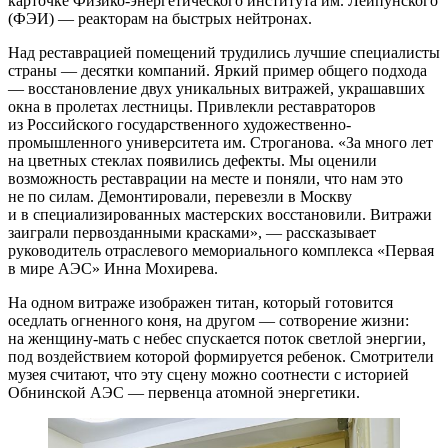
карточке Физико-энергетического института им. Лейпунского
(ФЭИ) — реакторам на быстрых нейтронах.
Над реставрацией помещений трудились лучшие специалисты
страны — десятки компаний. Яркий пример общего подхода
— восстановление двух уникальных витражей, украшавших
окна в пролетах лестницы. Привлекли реставраторов
из Российского государственного художественно-
промышленного университета им. Строганова. «За много лет
на цветных стеклах появились дефекты. Мы оценили
возможность реставрации на месте и поняли, что нам это
не по силам. Демонтировали, перевезли в Москву
и в специализированных мастерских восстановили. Витражи
заиграли первозданными красками», — рассказывает
руководитель отраслевого мемориального комплекса «Первая
в мире АЭС» Инна Мохирева.
На одном витраже изображен титан, который готовится
оседлать огненного коня, на другом — сотворение жизни:
на женщину-мать с небес спускается поток светлой энергии,
под воздействием которой формируется ребенок. Смотрители
музея считают, что эту сцену можно соотнести с историей
Обнинской АЭС — первенца атомной энергетики.