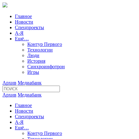
Главное
Новости
Спецпроекты
А-Я
Ещё…
Контур Первого
Технологии
Люди
История
Синхроинфотрон
Игры
Архив
Медиабанк
Архив
Медиабанк
Главное
Новости
Спецпроекты
А-Я
Ещё…
Контур Первого
Технологии