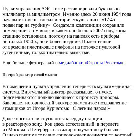
Пульт управления АЭС тоже реставрировали буквально
миллиметр за миллиметром. Именно здесь 26 июня 1954 года
начальник смены сделал историческую запись: «17:45 —
подан пар на турбину». Создатели композиции сохранили
помещение в том виде, в каком оно было в 2002 году, когда
станцию остановили, поэтому на панелях есть приборы
не только 1950-х, но и более поздние. Пожелтевшие
от времени пластиковые плафоны на потолке пультовой
аутентичные, только тщательно вымытые.
Еще больше фотографий в
медиабанке «Страны Росатом»
.
Построй реактор силой мысли
В помещении пульта управления теперь есть мультимедийная
система. Виртуальный диктор рассказывает о пуске,
подсвечиваются подключающиеся к процессу приборы.
Завершает исторический экскурс знаменитое поздравление
атомщиков от Игоря Курчатова: «С легким паром!»
Далее посетители спускаются к сердцу станции —
в реакторную зону. Фон здесь естественный: в перелете
из Москвы в Петербург пассажир получает дозу больше.
Однако группу все равно сопровождает дозиметрист, который