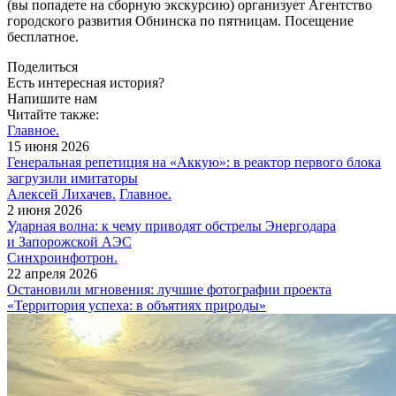
(вы попадете на сборную экскурсию) организует Агентство
городского развития Обнинска по пятницам. Посещение
бесплатное.
Поделиться
Есть интересная история?
Напишите нам
Читайте также:
Главное.
15 июня 2026
Генеральная репетиция на «Аккую»: в реактор первого блока
загрузили имитаторы
Алексей Лихачев.
Главное.
2 июня 2026
Ударная волна: к чему приводят обстрелы Энергодара
и Запорожской АЭС
Синхроинфотрон.
22 апреля 2026
Остановили мгновения: лучшие фотографии проекта
«Территория успеха: в объятиях природы»