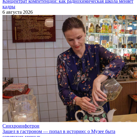
Концентрат компетенций: как радиохимическая школа меняет
кадры
6 августа 2026
Синхроинфотрон
Зашел в гастроном — попал в историю: о Музее быта
советских ученых