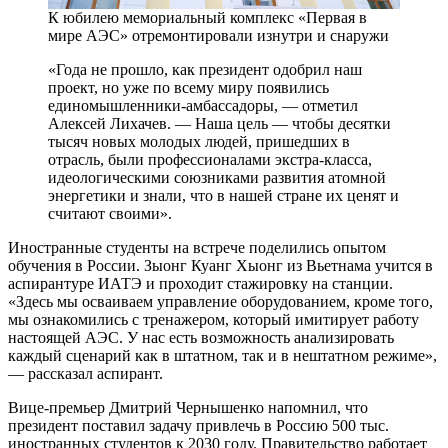
К юбилею мемориальный комплекс «Первая в
мире АЭС» отремонтировали изнутри и снаружи
«Года не прошло, как президент одобрил наш
проект, но уже по всему миру появились
единомышленники-амбассадоры, — отметил
Алексей Лихачев. — Наша цель — чтобы десятки
тысяч новых молодых людей, пришедших в
отрасль, были профессионалами экстра-класса,
идеологическими союзниками развития атомной
энергетики и знали, что в нашей стране их ценят и
считают своими».
Иностранные студенты на встрече поделились опытом
обучения в России. Зыонг Куанг Хыонг из Вьетнама учится в
аспирантуре ИАТЭ и проходит стажировку на станции.
«Здесь мы осваиваем управление оборудованием, кроме того,
мы ознакомились с тренажером, который имитирует работу
настоящей АЭС. У нас есть возможность анализировать
каждый сценарий как в штатном, так и в нештатном режиме»,
— рассказал аспирант.
Вице-премьер Дмитрий Чернышенко напомнил, что
президент поставил задачу привлечь в Россию 500 тыс.
иностранных студентов к 2030 году. Правительство работает