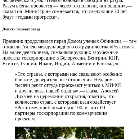
человеческого ума. «Нельзя наложить санкции на разум.
Разум всегда прорвется — ​через технологии, инновации», — ​
сказал он. Министр не сомневается, что следующие 70 лет
будут «годами прогресса».
Девять первых звезд
Праздник продолжился перед Домом ученых Обнинска — ​там
открыли Аллею международного сотрудничества «Росатома».
На аллее девять звезд, символизирующих зарубежные
проекты госкорпорации: в Белоруссии, Венгрии, КНР,
Египте, Турции, Иране, Индии, Армении и Бангладеш.
«Это страны, с которыми нас связывают особенно
близкие, доверительные отношения. Недаром
тысячи ребят оттуда приезжают учиться в МИФИ
и другие вузы нашей страны», — ​сказал Алексей
Лихачев на церемонии открытия, отметив, что
количество стран, с которыми взаимодействует
«Росатом», приближается к 100, из них 60 — ​
партнеры госкорпорации по коммерческим
проектам.