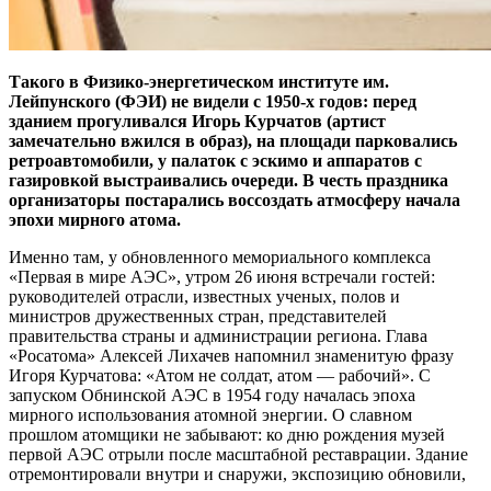
Такого в Физико-энергетическом институте им.
Лейпунского (ФЭИ) не видели с 1950‑х годов: перед
зданием прогуливался Игорь Курчатов (артист
замечательно вжился в образ), на площади парковались
ретроавтомобили, у палаток с эскимо и аппаратов с
газировкой выстраивались очереди. В честь праздника
организаторы постарались воссоздать атмосферу начала
эпохи мирного атома.
Именно там, у обновленного мемориального комплекса
«Первая в мире АЭС», утром 26 июня встречали гостей:
руководителей отрасли, известных ученых, полов и
министров дружественных стран, представителей
правительства страны и администрации региона. Глава
«Росатома» Алексей Лихачев напомнил знаменитую фразу
Игоря Курчатова: «Атом не солдат, атом — рабочий». С
запуском Обнинской АЭС в 1954 году началась эпоха
мирного использования атомной энергии. О славном
прошлом атомщики не забывают: ко дню рождения музей
первой АЭС отрыли после масштабной реставрации. Здание
отремонтировали внутри и снаружи, экспозицию обновили,