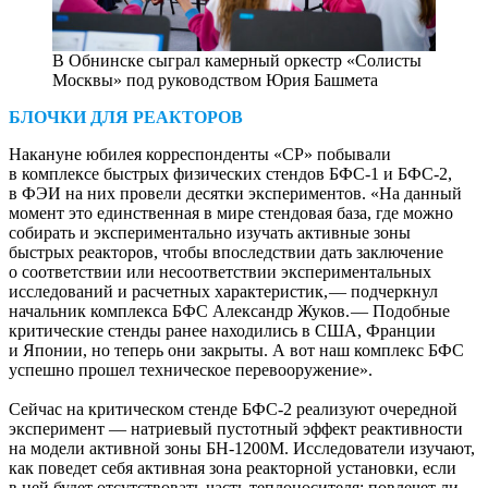
В Обнинске сыграл камерный оркестр «Солисты
Москвы» под руководством Юрия Башмета
БЛОЧКИ ДЛЯ РЕАКТОРОВ
Накануне юбилея корреспонденты «СР» побывали
в комплексе быстрых физических стендов БФС‑1 и БФС‑2,
в ФЭИ на них провели десятки экспериментов. «На данный
момент это единственная в мире стендовая база, где можно
собирать и экспериментально изучать активные зоны
быстрых реакторов, чтобы впоследствии дать заключение
о соответствии или несоответствии экспериментальных
исследований и расчетных характеристик, — ​подчеркнул
начальник комплекса БФС Александр Жуков. — ​Подобные
критические стенды ранее находились в США, Франции
и Японии, но теперь они закрыты. А вот наш комплекс БФС
успешно прошел техническое перевооружение».
Сейчас на критическом стенде БФС‑2 реализуют очередной
эксперимент — ​натриевый пустотный эффект реактивности
на модели активной зоны БН‑1200М. Исследователи изучают,
как поведет себя активная зона реакторной установки, если
в ней будет отсутствовать часть теплоносителя: повлечет ли