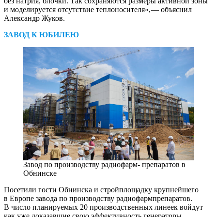
без натрия, блочки. Так сохраняются размеры активной зоны
и моделируется отсутствие теплоносителя», — ​объяснил
Александр Жуков.
ЗАВОД К ЮБИЛЕЮ
Завод по производству радиофарм- препаратов в
Обнинске
Посетили гости Обнинска и стройплощадку крупнейшего
в Европе завода по производству радиофармпрепаратов.
В число планируемых 20 производственных линеек вой­дут
как уже доказавшие свою эффективность генераторы