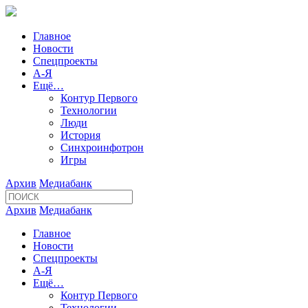
Главное
Новости
Спецпроекты
А-Я
Ещё…
Контур Первого
Технологии
Люди
История
Синхроинфотрон
Игры
Архив
Медиабанк
Архив
Медиабанк
Главное
Новости
Спецпроекты
А-Я
Ещё…
Контур Первого
Технологии