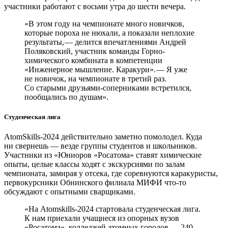
участники работают с восьми утра до шести вечера.
«В этом году на чемпионате много новичков,
которые пороха не нюхали, а показали неплохие
результаты, — ​делится впечатлениями Андрей
Поляковский, участник команды Горно-
химического комбината в компетенции
«Инженерное мышление. Каракури». — ​Я уже
не новичок, на чемпионате в третий раз.
Со старыми друзьями-соперниками встретился,
пообщались по душам».
Студенческая лига
AtomSkills‑2024 действительно заметно помолодел. Куда
ни свернешь — ​везде группы студентов и школьников.
Участники из «Юниоров «Росатома» ставят химические
опыты, целые классы ходят с экскурсиями по залам
чемпионата, замирая у отсека, где соревнуются каракуристы,
первокурсники Обнинского филиала МИФИ что-то
обсуждают с опытными сварщиками.
«На Atomskills-2024 стартовала студенческая лига.
К нам приехали учащиеся из опорных вузов
«Росатома», колледжей атомных городов — ​240