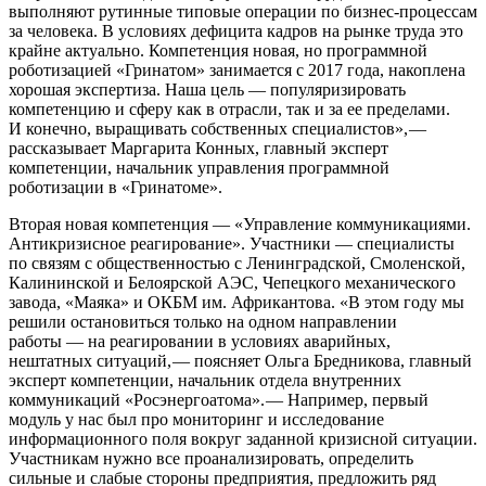
выполняют рутинные типовые операции по бизнес-­процессам
за человека. В условиях дефицита кадров на рынке труда это
крайне актуально. Компетенция новая, но программной
роботизацией «Гринатом» занимается с 2017 года, накоплена
хорошая экспертиза. Наша цель — ​популяризировать
компетенцию и сферу как в отрасли, так и за ее пределами.
И конечно, выращивать собственных специалистов», — ​
рассказывает Маргарита Конных, главный эксперт
компетенции, начальник управления программной
роботизации в «Гринатоме».
Вторая новая компетенция — ​«Управление коммуникациями.
Антикризисное реагирование». Участники — ​специалисты
по связям с общественностью с Ленинградской, Смоленской,
Калининской и Белоярской АЭС, Чепецкого механического
завода, «Маяка» и ОКБМ им. Африкантова. «В этом году мы
решили остановиться только на одном направлении
работы — ​на реагировании в условиях аварийных,
нештатных ситуаций, — ​поясняет Ольга Бредникова, главный
эксперт компетенции, начальник отдела внутренних
коммуникаций «Росэнергоатома». — ​Например, первый
модуль у нас был про мониторинг и исследование
информационного поля вокруг заданной кризисной ситуации.
Участникам нужно все проанализировать, определить
сильные и слабые стороны предприятия, предложить ряд