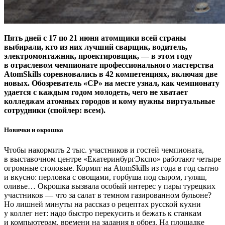
Пять дней с 17 по 21 июня атомщики всей страны
выбирали, кто из них лучший сварщик, водитель,
электромонтажник, проектировщик, — ​в этом году
в отраслевом чемпионате профессионального мастерства
AtomSkills соревновались в 42 компетенциях, включая две
новых. Обозреватель «СР» на месте узнал, как чемпионату
удается с каждым годом молодеть, чего не хватает
колледжам атомных городов и кому нужны виртуальные
сотрудники (спойлер: всем).
Новички и окрошка
Чтобы накормить 2 тыс. участников и гостей чемпионата,
в выставочном центре «Екатеринбург­Экспо» работают четыре
огромные столовые. Кормят на AtomSkills из года в год сытно
и вкусно: перловка с овощами, горбуша под сыром, гуляш,
оливье… Окрошка вызвала особый интерес у пары турецких
участников — ​что за салат в темном газированном бульоне?
Но лишней минуты на рассказ о рецептах русской кухни
у коллег нет: надо быстро перекусить и бежать к станкам
и компьютерам, времени на задания в обрез. На площадке