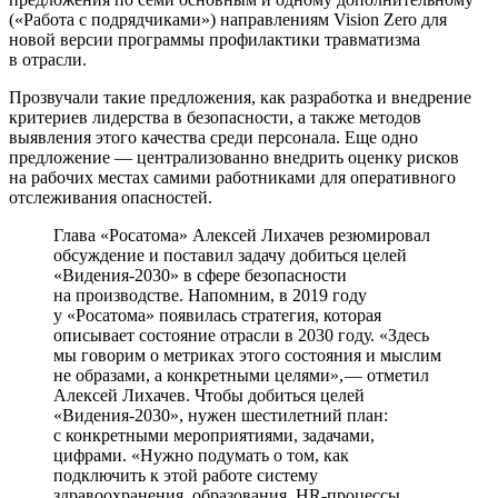
(«Работа с подрядчиками») направлениям Vision Zero для
новой версии программы профилактики травматизма
в отрасли.
Прозвучали такие предложения, как разработка и внедрение
критериев лидерства в безопасности, а также методов
выявления этого качества среди персонала. Еще одно
предложение — ​централизованно внедрить оценку рисков
на рабочих местах самими работниками для оперативного
отслеживания опасностей.
Глава «Росатома» Алексей Лихачев резюмировал
обсуждение и поставил задачу добиться целей
«Видения‑2030» в сфере безопасности
на производстве. Напомним, в 2019 году
у «Росатома» появилась стратегия, которая
описывает состояние отрасли в 2030 году. «Здесь
мы говорим о метриках этого состояния и мыслим
не образами, а конкретными целями», — ​отметил
Алексей Лихачев. Чтобы добиться целей
«Видения‑2030», нужен шестилетний план:
с конкретными мероприятиями, задачами,
цифрами. «Нужно подумать о том, как
подключить к этой работе систему
здравоохранения, образования, HR-процессы.