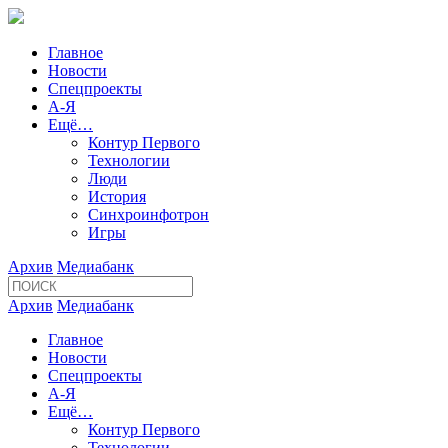
Главное
Новости
Спецпроекты
А-Я
Ещё…
Контур Первого
Технологии
Люди
История
Синхроинфотрон
Игры
Архив
Медиабанк
Архив
Медиабанк
Главное
Новости
Спецпроекты
А-Я
Ещё…
Контур Первого
Технологии