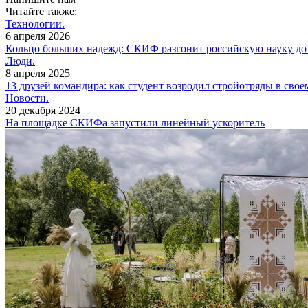
Читайте также:
Технологии.
6 апреля 2026
Кольцо больших надежд: СКИФ разгонит российскую науку до 
Люди.
8 апреля 2025
13 друзей командира: как студент возродил стройотряды в свое
Новости.
20 декабря 2024
На площадке СКИФа запустили линейный ускоритель