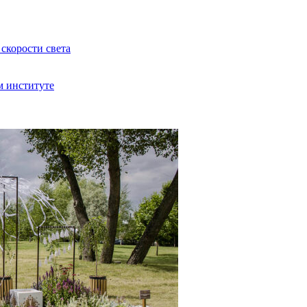
скорости света
м институте