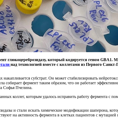
мент глюкоцереброзидазу, который кодируется геном GBA1. Му
отали
над технологией вместе с коллегами из Первого Санкт-
х накапливается субстрат. Он может стабилизировать нейроток
а собирает фермент таким образом, что он работает эффективн
та Софья Пчелина.
ранных коллег, которым удалось исправить работу фермента с п
идазы и стали искать химические модификации шаперона, котор
ствуют на активность фермента в клетках пациентов с мутацией