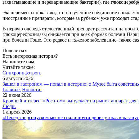
захватывающие и переваривающие бактерии), где глюкоцеребр
Эксперименты показали, что полученное соединение снижает к
иностранные препараты, которые за рубежом уже проходят ст
В первую очередь отечественный препарат рассчитан на носит
глюкоцереброзидазы снижается при всех формах болезни Паркин
при болезни Гоше. Это редкое и тяжелое заболевание, также с
Поделиться
Есть интересная история?
Напишите нам
Читайте также:
Синхроинфотрон.
6 августа 2026
Зашел в гастроном — попал в историю: о Музее быта советски
Главное.
Новости.
22 июня 2026
Кровный интерес: «Росатом» выпускает на рынок аппарат для 
Люди.
1 апреля 2026
«Перед энергопуском мы не спали почти двое суток»: как за