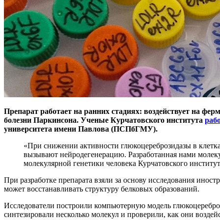
Препарат работает на ранних стадиях: воздействует на фер
болезни Паркинсона. Ученые Курчатовского института
раб
университета имени Павлова (ПСПбГМУ).
«При снижении активности глюкоцереброзидазы в клетка
вызывают нейродегенерацию. Разработанная нами молекул
молекулярной генетики человека Курчатовского институ
При разработке препарата взяли за основу исследования иност
может восстанавливать структуру белковых образований.
Исследователи построили компьютерную модель глюкоцереброз
синтезировали несколько молекул и проверили, как они воздей