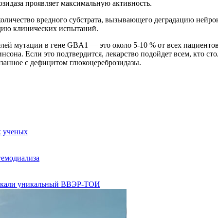
озидаза проявляет максимальную активность.
оличество вредного субстрата, вызывающего деградацию нейроно
адию клинических испытаний.
елей мутации в гене GBA1 — это около 5-10 % от всех пациенто
сона. Если это подтвердится, лекарство подойдет всем, кто сто
вязанное с дефицитом глюкоцереброзидазы.
х ученых
гемодиализа
пускали уникальный ВВЭР-ТОИ