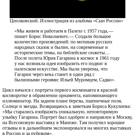
Циолковский. Иллюстрация из альбома «Сын России»
«Мы живем и работаем в Палехе с 1957 года, — ​
пишет Борис Николаевич. — ​Создали большое
количество произведений: по мотивам русских
народных сказок и былин, на современные и
исторические темы, на библейские сюжеты…
После полета Юрия Гагарина в космос в 1961 году
у нас возникла идея изобразить его подвиг в
палехском искусстве. Мы были уверены, что
Гагарин через века станет в один ряд с
былинными героями: Ильей Муромцем, Садко».
Цикл начался с портрета первого космонавта в красной
косоворотке в обрамлении орнамента, напоминающего
иллюминатор. На заднем плане березы, пшеничные поля,
Солнце и звезды. Возвращаюсь к заметкам Бориса Кукулиева:
«Мы старались изобразить уникальную, неповторимую
улыбку Гагарина. Портрет был одобрен и направлен в Москву,
на Всесоюзную выставку в Манеже. Там получил хорошие
отзывы и в дальнейшем экспонировался на многих выставках
в России и за рубежом».