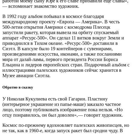
работой моему сыну Юре к его славе прибавили еще славы»,
— ​вспоминает знакомство художник.
В 1992 году альбом побывал в космосе благодаря
международному проекту «Европа — ​Америка». В честь
500‑летия открытия Америки с космодрома Плесецк
запустили ракету, которая вывела на орбиту спускаемый
аппарат «Ресурс‑500». Он сделал 11 витков вокруг Земли и
приводнился в Тихом океане. «Ресурс‑500» доставили в
Сиэтл. В капсуле было 19 контейнеров с сувенирами,
произведениями искусства, иконами, а также посланиями
мира от далай-ламы, первого президента России Бориса
Ельцина и лидеров европейских стран. Подарочный альбом с
иллюстрациями палехских художников сейчас хранится в
Музее авиации Сиэтла.
Обратно в сказку
У Николая Кукулиева есть свой Гагарин. Пластину
(интерьерное украшение из папье-маше) заказало частное
лицо, поэтому публиковать изображение пока нельзя. «Но
отцу понравилось, он был доволен», — ​говорит ху­дожник.
Космос по-прежнему вдохновляет палехских живописцев, но
не так, как в 1960‑е, когда запуск ракет был сродни чуду. В