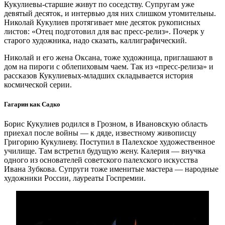
Кукулиевы-старшие живут по соседству. Супругам уже
девятый десяток, и интервью для них слишком утомительны.
Николай Кукулиев протягивает мне десяток рукописных
листов: «Отец подготовил для вас пресс-релиз». Почерк у
старого художника, надо сказать, каллиграфический.
Николай и его жена Оксана, тоже художница, приглашают в
дом на пироги с облепиховым чаем. Так из «пресс-релиза» и
рассказов Кукулиевых-младших складывается история
космической серии.
Гагарин как Садко
Борис Кукулиев родился в Грозном, в Ивановскую область
приехал после войны — ​к дяде, известному живописцу
Григорию Кукулиеву. Поступил в Палехское художественное
училище. Там встретил будущую жену. Калерия — ​внучка
одного из основателей советского палехского искусства
Ивана Зубкова. Супруги тоже именитые мастера — ​народные
художники России, лауреаты Госпремии.