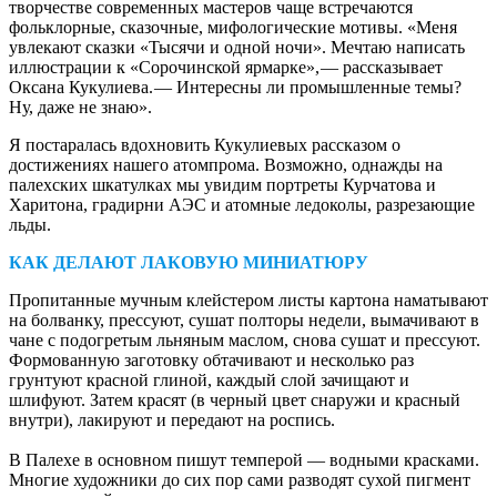
творчестве современных мастеров чаще встречаются
фольклорные, сказочные, мифологические мотивы. «Меня
увлекают сказки «Тысячи и одной ночи». Мечтаю написать
иллюстрации к «Сорочинской ярмарке», — ​рассказывает
Оксана Кукулиева. — ​Интересны ли промышленные темы?
Ну, даже не знаю».
Я постаралась вдохновить Кукулиевых рассказом о
достижениях нашего атомпрома. Возможно, однажды на
палехских шкатулках мы увидим портреты Курчатова и
Харитона, градирни АЭС и атомные ледоколы, разрезающие
льды.
КАК ДЕЛАЮТ ЛАКОВУЮ МИНИАТЮРУ
Пропитанные мучным клейстером листы картона наматывают
на болванку, прессуют, сушат полторы недели, вымачивают в
чане с подогретым льняным маслом, снова сушат и прессуют.
Формованную заготовку обтачивают и несколько раз
грунтуют красной глиной, каждый слой зачищают и
шлифуют. Затем красят (в черный цвет снаружи и красный
внутри), лакируют и передают на роспись.
В Палехе в основном пишут темперой — ​водными красками.
Многие художники до сих пор сами разводят сухой пигмент