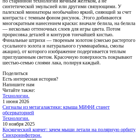
по старинной технологии яичным желтком, а не
синтетической эмульсией или другими связующими. У
палехской миниатюры необычайно яркий, сияющий за счет
контраста с темным фоном рисунок. Этого добиваются
многократным нанесением краски: вначале белила, на белила
— ​несколько оттеночных слоев для игры цвета. Потом
прорисовка деталей и контуров тончайшей кистью.
Финальные штрихи — ​твореным золотом (смесью растертого
сусального золота и натурального гуммиарабика, смолы
акации), от которого изображение подергивается теплым
приглушенным светом. Красочную поверхность покрывают
шестью-семью слоями лака, полируя каждый.
Поделиться
Есть интересная история?
Напишите нам
Читайте также:
Технологии.
1 июня 2026
Сигналы из метагалактики: крыша МИФИ станет
обсерваторией
Технологии.
10 ноября 2025
Космический ковчег: зачем мыши летали на полярную орбиту
Синхроинфотрон.