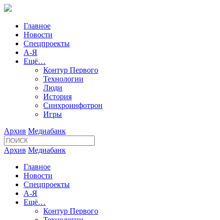
Главное
Новости
Спецпроекты
А-Я
Ещё…
Контур Первого
Технологии
Люди
История
Синхроинфотрон
Игры
Архив
Медиабанк
Архив
Медиабанк
Главное
Новости
Спецпроекты
А-Я
Ещё…
Контур Первого
Технологии