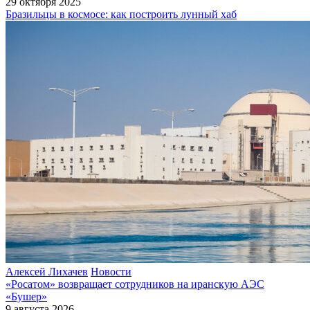
29 октября 2025
Бразильцы в космосе: как построить лунный хаб
Алексей Лихачев
Новости
«Росатом» возвращает сотрудников на иранскую АЭС
«Бушер»
9 августа 2026