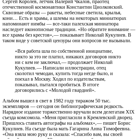
Сергей Королев, летчик Валерий Чкалов, праотец
отечественной космонавтики Константин Циолковский.
Сквозные образы — ​ракеты, небесные светила, крылья,
кони… Есть и храмы, а шлемы на некоторых миниатюрах
напоминают нимбы — ​все‑таки палехская миниатюра
наследует иконописные традиции. «Но обратите внимание — ​
все храмы без крестов», — ​показывает Николай Кукулиев. В
таком виде у советской цензуры они вопросов не вызывали.
«Вся работа шла по собственной инициативе,
никто за это не платил, никаких договоров никто
ни с кем не заключал, — ​продолжает Николай
Кукулиев. — ​Написали иллюстрации, отец
сколотил чемодан, купить тогда негде было, и
поехал в Москву. Ходил по издательствам,
показывал, пытался пробиться. В итоге
договорились с «Молодой гвардией».
Альбом вышел в свет в 1982 году тиражом 50 тыс.
экземпляров — ​сегодня он библиографическая редкость.
Нарядное издание торжественно вручали всем делегатам XIX
съезда комсомола. «Меня пригласили в Кремлевский дворец.
Пришлось ставить автографы на альбомах», — ​пишет Борис
Кукулиев. На съезде была мать Гагарина Анна Тимофеевна.
«Она взяла мою руку и сказала: «Спасибо вам, вы своей