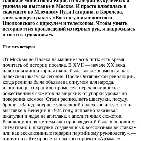
Лаковые миниатюры Бориса и Калерии Кукулиевых я
увидела на выставке в Москве. И просто влюбилась в
скачущего по Млечному Пути Гагарина, в Королева,
запускающего ракету «Восток», в иконописного
Циолковского с циркулем и телескопом. Чтобы узнать
историю этих произведений из первых рук, я напросилась
в гости к художникам.
Немного истории
От Москвы до Палеха на машине часов пять: есть время
почитать об истории поселка. В XVII — ​начале ХХ века
палехская миниатюрная икона была так же знаменита, как
палехская шкатулка сегодня. После Октябрьской революции,
когда религия была объявлена опиумом для народа,
иконописцы сохранили промысел, переключившись с
божественных сюжетов на мирские: от уборки урожая до
покорения космоса. Стали расписывать шкатулки, посуду,
броши. «Запад, впервые увидевший палехское искусство на
выставке в Венеции в 1924 году, исправно заказывал
шкатулки и ждал не агитлака, а аполитичных сюжетов.
Революционная же тематика произведений была в основном
ситуативной: шкатулки создавались к всесоюзным выставкам
или как эксклюзивные подарки партийному руководству», — ​
пишут на сайте просветительского проекта «Арзамас».