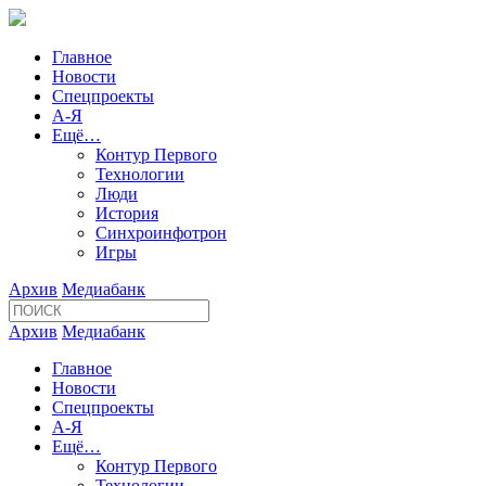
Главное
Новости
Спецпроекты
А-Я
Ещё…
Контур Первого
Технологии
Люди
История
Синхроинфотрон
Игры
Архив
Медиабанк
Архив
Медиабанк
Главное
Новости
Спецпроекты
А-Я
Ещё…
Контур Первого
Технологии