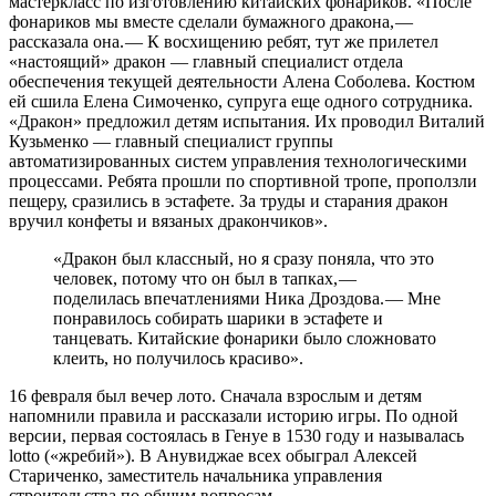
мастер­класс по изготовлению китайских фонариков. «После
фонариков мы вместе сделали бумажного дракона, —
рассказала она. — ​К восхищению ребят, тут же прилетел
«настоящий» дракон — ​главный специалист отдела
обеспечения текущей деятельности Алена Соболева. Костюм
ей сшила Елена Симоченко, супруга еще одного сотрудника.
«Дракон» предложил детям испытания. Их проводил Виталий
Кузьменко — ​главный специалист группы
автоматизированных систем управления технологическими
процессами. Ребята прошли по спортивной тропе, проползли
пещеру, сразились в эстафете. За труды и старания дракон
вручил конфеты и вязаных дракончиков».
«Дракон был классный, но я сразу поняла, что это
человек, потому что он был в тапках, — ​
поделилась впечатлениями Ника Дроздова. — ​Мне
понравилось собирать шарики в эстафете и
танцевать. Китайские фонарики было сложновато
клеить, но получилось красиво».
16 февраля был вечер лото. Сначала взрослым и детям
напомнили правила и рассказали историю игры. По одной
версии, первая состоялась в Генуе в 1530 году и называлась
lotto («жребий»). В Анувиджае всех обыграл Алексей
Стариченко, заместитель начальника управления
строительства по общим вопросам.