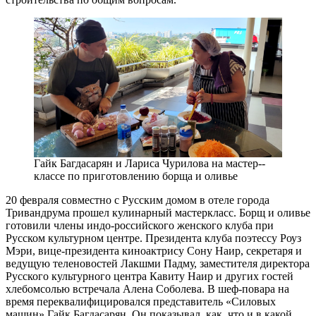
Гайк Багдасарян и Лариса Чурилова на мастер-­
классе по приготовлению борща и оливье
20 февраля совместно с Русским домом в отеле города
Тривандрума прошел кулинарный мастер­класс. Борщ и оливье
готовили члены индо-российского женского клуба при
Русском культурном центре. Президента клуба поэтессу Роуз
Мэри, вице-президента киноактрису Сону Наир, секретаря и
ведущую теленовостей Лакшми Падму, заместителя директора
Русского культурного центра Кавиту Наир и других гостей
хлебом­солью встречала Алена Соболева. В шеф-повара на
время переквалифицировался представитель «Силовых
машин» Гайк Багдасарян. Он показывал, как, что и в какой