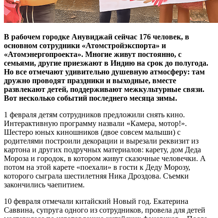
В рабочем городке Анувиджай сейчас 176 человек, в
основном сотрудники «Атомстройэкспорта» и
«Атомэнергопроекта». Многие живут постоянно, с
семьями, другие приезжают в Индию на срок до полугода.
Но все отмечают удивительно душевную атмосферу: там
дружно проводят праздники и выходные, вместе
развлекают детей, поддерживают межкультурные связи.
Вот несколько событий последнего месяца зимы.
1 февраля детям сотрудников предложили снять кино.
Интерактивную программу назвали «Камера, мотор!».
Шестеро юных киношников (двое совсем малыши) с
родителями построили декорации и вырезали реквизит из
картона и других подручных материалов: карету, дом Деда
Мороза и городок, в котором живут сказочные человечки. А
потом на этой карете «поехали» в гости к Деду Морозу,
которого сыграла шестилетняя Ника Дроздова. Съемки
закончились чаепитием.
10 февраля отмечали китайский Новый год. Екатерина
Саввина, супруга одного из сотрудников, провела для детей