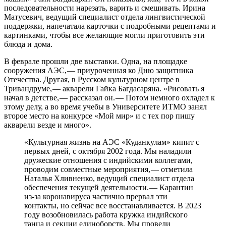
последовательности нарезать, варить и смешивать. Ирина
Матусевич, ведущий специалист отдела лингвистической
поддержки, напечатала карточки с подробными рецептами и
картинками, чтобы все желающие могли приготовить эти
блюда и дома.
В феврале прошли две выставки. Одна, на площадке
сооружения АЭС, — ​приуроченная ко Дню защитника
Отечества. Другая, в Русском культурном центре в
Тривандруме, — ​акварели Гайка Багдасаряна. «Рисовать я
начал в детстве, — ​рассказал он. — ​Потом немного охладел к
этому делу, а во время учебы в Университете ИТМО занял
второе место на конкурсе «Мой мир» и с тех пор пишу
акварели везде и много».
«Культурная жизнь на АЭС «Куданкулам» кипит с
первых дней, с октября 2002 года. Мы наладили
дружеские отношения с индийскими коллегами,
проводим совместные мероприятия, — отметила
Наталья Хливненко, ведущий специалист отдела
обеспечения текущей деятельности. — ​Карантин
из-за коронавируса частично прервал эти
контакты, но сейчас все восстанавливается. В 2023
году возобновилась работа кружка индийского
танца и секции единоборств. Мы провели