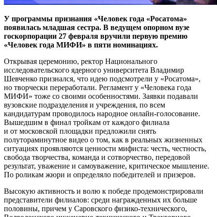
У программы признания «Человек года «Росатома»
появилась младшая сестра. В ведущем опорном вузе
госкорпорации 27 февраля вручили первую премию
«Человек года МИФИ» в пяти номинациях.
Открывая церемонию, ректор Национального
исследовательского ядерного университета Владимир
Шевченко признался, что идею подсмотрели у «Росатома»,
но творчески переработали. Регламент у «Человека года
МИФИ» тоже со своими особенностями. Заявки подавали
вузовские подразделения и учреждения, по всем
кандидатурам проводилось народное онлайн-голосование.
Вышедшим в финал тройкам от каждого филиала
и от московской площадки предложили снять
полутораминутное видео о том, как в реальных жизненных
ситуациях проявляются ценности мифиста: честь, честность,
свобода творчества, команда и сотворчество, передовой
результат, уважение и самоуважение, критическое мышление.
По роликам жюри и определяло победителей и призеров.
Высокую активность и во­лю к победе продемонстрировали
представители филиалов: ​среди награжденных их больше
половины, причем у Саровского физико-технического,