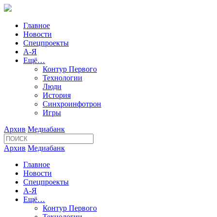
Главное
Новости
Спецпроекты
А-Я
Ещё…
Контур Первого
Технологии
Люди
История
Синхроинфотрон
Игры
Архив
Медиабанк
Архив
Медиабанк
Главное
Новости
Спецпроекты
А-Я
Ещё…
Контур Первого
Технологии