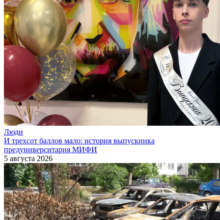
Люди
И трехсот баллов мало: история выпускника
предуниверситария МИФИ
5 августа 2026