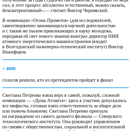
сил, и этот процесс абсолютно естественный, можно сказать,
безальтернативный», — ​считает Виктор Чернявский.
В номинации «Огонь Прометея» (для исследователей,
самоотверженно занимающихся научной деятельностью
и с таким же пылом привлекающих в науку молодежь,
передавая ей свет нового знания) выиграл директор НИИ
атомного энергетического машиностроения (входит
в Волгодонский инженерно-технический институт) Виктор
Никифоров.
> 4000
голосов решили, кто из претендентов пройдет в финал
Светлана Петренко взяла верх в самой, пожалуй, сложной
номинации — ​«Душа Атланта»: здесь к участию допускались
все мифисты, готовые взять ответственность за общее дело
или помочь ближнему. Светлана Петренко приехала
на награждение из самого дальнего филиала — ​Северского
технологического института. Она руководит управлением
по связям с общественностью, социальной и воспитательной