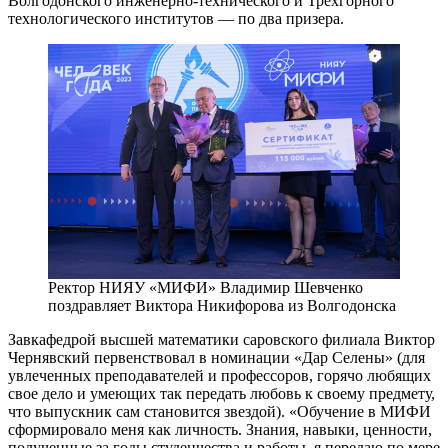
Волгодонского инженерно-технического и Трехгорного
технологического институтов — ​по два призера.
Ректор НИЯУ «МИФИ» Владимир Шевченко
поздравляет Виктора Никифорова из Волгодонска
Завкафедрой высшей математики саровского филиала Виктор
Чернявский первенствовал в номинации «Дар Селены» (для
увлеченных преподавателей и профессоров, горячо любящих
свое дело и умеющих так передать любовь к своему предмету,
что выпускник сам становится звездой). «Обучение в МИФИ
сформировало меня как личность. Знания, навыки, ценности,
полученные за годы студенчества и работы, я передаю по мере