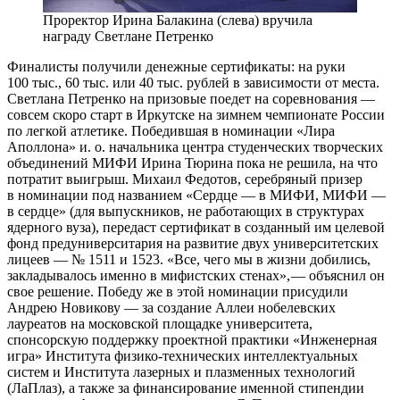
Проректор Ирина Балакина (слева) вручила
награду Светлане Петренко
Финалисты получили денежные сертификаты: на руки
100 тыс., 60 тыс. или 40 тыс. рублей в зависимости от места.
Светлана Петренко на призовые поедет на соревнования — ​
совсем скоро старт в Иркутске на зимнем чемпионате России
по легкой атлетике. Победившая в номинации «Лира
Аполлона» и. о. начальника центра студенческих творческих
объединений МИФИ Ирина Тюрина пока не решила, на что
потратит выигрыш. Михаил Федотов, серебряный призер
в номинации под названием «Сердце — ​в МИФИ, МИФИ — ​
в сердце» (для выпускников, не работающих в структурах
ядерного вуза), передаст сертификат в созданный им целевой
фонд предуниверситария на развитие двух университетских
лицеев — ​№ 1511 и 1523. «Все, чего мы в жизни добились,
закладывалось именно в мифистских стенах», — ​объяснил он
свое решение. Победу же в этой номинации присудили
Андрею Новикову — ​за создание Аллеи нобелевских
лауреатов на московской площадке университета,
спонсорскую поддержку проектной практики «Инженерная
игра» Института физико-технических интеллектуальных
систем и Института лазерных и плазменных технологий
(ЛаПлаз), а также за финансирование именной стипендии