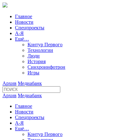
Главное
Новости
Спецпроекты
А-Я
Ещё…
Контур Первого
Технологии
Люди
История
Синхроинфотрон
Игры
Архив
Медиабанк
Архив
Медиабанк
Главное
Новости
Спецпроекты
А-Я
Ещё…
Контур Первого
Технологии