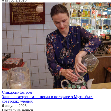
6 августа 2026
Синхроинфотрон
Зашел в гастроном — попал в историю: о Музее быта
советских ученых
6 августа 2026
Последние записи