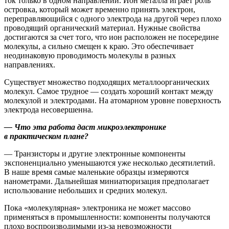
ток только в одном направлении. Ион металла играет роль
островка, который может временно принять электрон,
переправляющийся с одного электрода на другой через плохо
проводящий органический материал. Нужные свой­ства
достигаются за счет того, что ион расположен не посередине
молекулы, а сильно смещен к краю. Это обеспечивает
неодинаковую проводимость молекулы в разных
направлениях.
Существует множество подходящих металлоорганических
молекул. Самое трудное — ​создать хороший контакт между
молекулой и электродами. На атомарном уровне поверхность
электрода несовершенна.
— Что эта работа даст микроэлектронике
в практическом плане?
— Транзисторы и другие электронные компоненты
экспоненциально уменьшаются уже несколько десятилетий.
В наше время самые маленькие образцы измеряются
нанометрами. Дальнейшая миниатюризация предполагает
использование небольших и средних молекул.
Пока «молекулярная» электроника не может массово
применяться в промышленности: компоненты получаются
плохо воспроизводимыми из-за невозможности