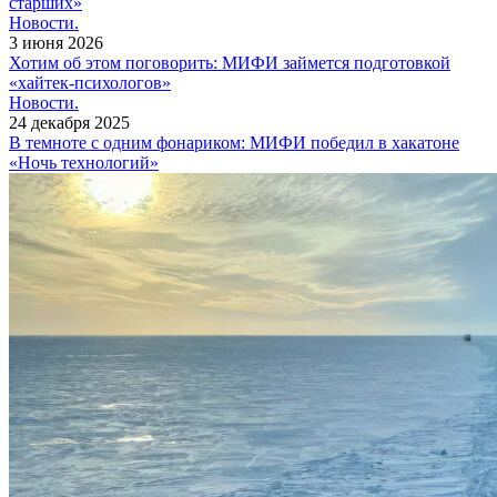
старших»
Новости.
3 июня 2026
Хотим об этом поговорить: МИФИ займется подготовкой
«хайтек-психологов»
Новости.
24 декабря 2025
В темноте с одним фонариком: МИФИ победил в хакатоне
«Ночь технологий»