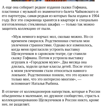
А еще она собирает редкие издания сказки Гофмана,
пластинки с музыкой из знаменитого балета Чайковского и
его партитуры, самая редкая из которых была издана в 1904
году. Все эти сокровища хранятся в квартире в специально
изготовленных стеклянных шкафах — только так можно
защитить коллекцию от пыли.
«Муж немного ворчал: мол, сколько можно. Но со
временем смирился. Родственники считали мои
увлечения странностями. Однако все изменилось,
когда меня пригласили устроить выставку
Щелкунчиков в саровском театре, где ставили
сказку Гофмана. Потом я устроила выставку
игрушек в «Городском музее». Два месяца она
длилась, ходили целые классы детей. После этого
к моим увлечениям стали относиться намного
лояльнее. Родственники поняли, что это нужно не
только мне, что это интересно многим», —
вспоминает Наталья Рыбина.
В отличие от коллекционеров наперстков, которые в России
объединены в маленькое, но дружное сообщество, страсть к
коллекционированию Щелкунчиков в России никто, кроме
нее, не разделяет.