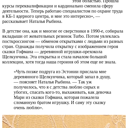
этой областью. Прошла
курсы переквалификации и кардинально сменила сферу
деятельности. Теперь работаю специалистом по охране труда
в КБ-1 ядерного центра, и мне это интересно», —
рассказывает Наталья Рыбина.
В детстве она, как и многие ее сверстники в 1990-е, собирала
вкладыши от жевательных резинок Turbo. Потом увлеклась
посткроссингом — обменом открытками с людьми из разных
стран. Однажды получила открытку с изображением героя
сказки Гофмана — деревянной игрушки-орехокола
Щелкунчика. Эта открытка и стала началом большой
коллекции, хотя тогда наша героиня об этом еще не знала.
«Чуть позже подруга из Эстонии прислала мне
деревянного Щелкунчика, который запал в душу,
— поясняет Наталья Рыбина. — Так уж
получилось, что я с детства люблю сирых и
убогих, спасать кого-то, выхаживать, как девочка
Мари из сказки Гофмана, которая пожалела
сломанную братом игрушку. И саму эту сказку
очень люблю».