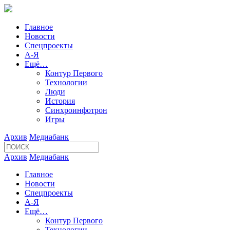
Главное
Новости
Спецпроекты
А-Я
Ещё…
Контур Первого
Технологии
Люди
История
Синхроинфотрон
Игры
Архив
Медиабанк
Архив
Медиабанк
Главное
Новости
Спецпроекты
А-Я
Ещё…
Контур Первого
Технологии