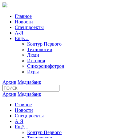
Главное
Новости
Спецпроекты
А-Я
Ещё…
Контур Первого
Технологии
Люди
История
Синхроинфотрон
Игры
Архив
Медиабанк
Архив
Медиабанк
Главное
Новости
Спецпроекты
А-Я
Ещё…
Контур Первого
Технологии