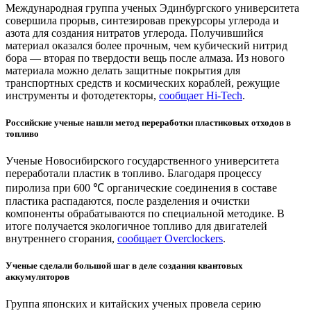
Международная группа ученых Эдинбургского университета
совершила прорыв, синтезировав прекурсоры углерода и
азота для создания нитратов углерода. Получившийся
материал оказался более прочным, чем кубический нитрид
бора — вторая по твердости вещь после алмаза. Из нового
материала можно делать защитные покрытия для
транспортных средств и космических кораблей, режущие
инструменты и фотодетекторы,
сообщает Hi-Tech
.
Российские ученые нашли метод переработки пластиковых отходов в
топливо
Ученые Новосибирского государственного университета
переработали пластик в топливо. Благодаря процессу
пиролиза при 600 ℃ органические соединения в составе
пластика распадаются, после разделения и очистки
компоненты обрабатываются по специальной методике. В
итоге получается экологичное топливо для двигателей
внутреннего сгорания,
сообщает Overclockers
.
Ученые сделали большой шаг в деле создания квантовых
аккумуляторов
Группа японских и китайских ученых провела серию