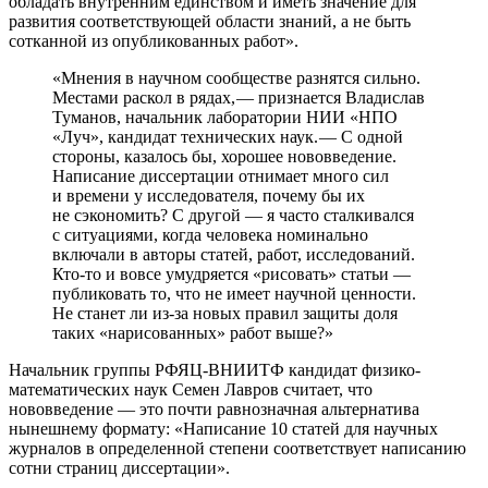
обладать внутренним единством и иметь значение для
развития соответствующей области знаний, а не быть
сотканной из опубликованных работ».
«Мнения в научном сообществе разнятся сильно.
Местами раскол в рядах, — ​признается Владислав
Туманов, начальник лаборатории НИИ «НПО
«Луч», кандидат технических наук. — ​С одной
стороны, казалось бы, хорошее нововведение.
Написание диссертации отнимает много сил
и времени у исследователя, почему бы их
не сэкономить? С другой — ​я часто сталкивался
с ситуациями, когда человека номинально
включали в авторы статей, работ, исследований.
Кто-то и вовсе умудряется «рисовать» статьи — ​
публиковать то, что не имеет научной ценности.
Не станет ли из-за новых правил защиты доля
таких «нарисованных» работ выше?»
Начальник группы РФЯЦ-ВНИИТФ кандидат физико-
математических наук Семен Лавров считает, что
нововведение — это почти равнозначная альтернатива
нынешнему формату: «Написание 10 статей для научных
журналов в определенной степени соответствует написанию
сотни страниц диссертации».