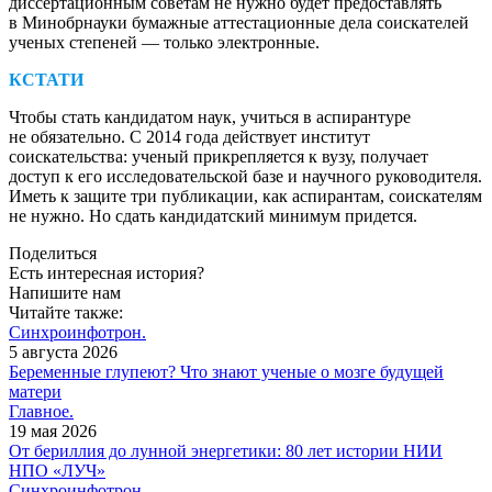
диссертационным советам не нужно будет предоставлять
в Минобрнауки бумажные аттестационные дела соискателей
ученых степеней — ​только элек­тронные.
КСТАТИ
Чтобы стать кандидатом наук, учиться в аспирантуре
не обязательно. С 2014 года действует институт
соискательства: ученый прикрепляется к вузу, получает
доступ к его исследовательской базе и научного руководителя.
Иметь к защите три публикации, как аспирантам, соискателям
не нужно. Но сдать кандидатский минимум придется.
Поделиться
Есть интересная история?
Напишите нам
Читайте также:
Синхроинфотрон.
5 августа 2026
Беременные глупеют? Что знают ученые о мозге будущей
матери
Главное.
19 мая 2026
От бериллия до лунной энергетики: 80 лет истории НИИ
НПО «ЛУЧ»
Синхроинфотрон.