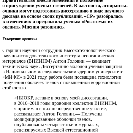
Правительство внесло изменения в положение
о присуждении ученых степеней. В частности, аспиранты-
очники могут подготовить диссертацию в виде научного
доклада на основе своих публикаций. «СР» разобралась
в изменениях и предложила ученым «Росатома» их
оценить. Мнения разошлись.
Ускорение процесса
Старший научный сотрудник Высокотехнологического
научно-исследовательского института неорганических
материалов (ВНИИНМ) Антон Головин — ​кандидат
технических наук. Диссертацию молодой ученый защитил
в Национальном исследовательском ядерном университете
«МИФИ» в 2021 году, работа была посвящена технологии
получения оболочек твэлов с повышенной коррозионной
стойкостью.
«НИОКР, легшие в основу моей диссертации,
в 2016–2018 годы проводил коллектив ВНИИНМ,
я принимал в них непосредственное участие, — ​
рассказывает Антон Головин. — ​Получены
модифицированные оболочки твэлов,
опубликованы четыре статьи в журналах,
рецензируемых Высшей аттестационной