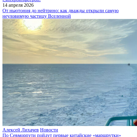
14 апреля 2026
От ньютония до нейтрино: как дважды открыли самую
неуловимую частицу Вселенной
Алексей Лихачев
Новости
По Севморпути пойдут первые китайские «маршрутки»