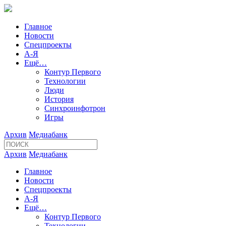
Главное
Новости
Спецпроекты
А-Я
Ещё…
Контур Первого
Технологии
Люди
История
Синхроинфотрон
Игры
Архив
Медиабанк
Архив
Медиабанк
Главное
Новости
Спецпроекты
А-Я
Ещё…
Контур Первого
Технологии