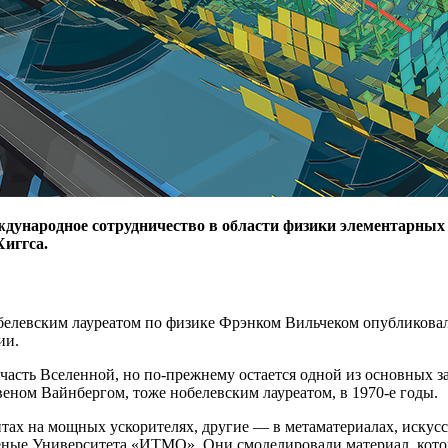
дународное сотрудничество в области физики элементарных ч
Хиггса.
елевским лауреатом по физике Фрэнком Вильчеком опубликовали
ии.
часть Вселенной, но по-прежнему остается одной из основных заг
еном Вайнбергом, тоже нобелевским лауреатом, в 1970‑е годы.
тах на мощных ускорителях, другие — ​в метаматериалах, иску
ные Университета «ИТМО». Они смоделировали материал, котор