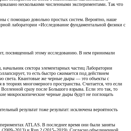
 доказано несколькими численными экспериментами. Так что
оны с помощью довольно простых систем. Вероятно, наше
нтирной лаборатории «Исследование фундаментальной физики с
нт, посвященный этому исследованию. В нем принимали
я, начальник сектора элементарных частиц Лаборатории
ллапсирует, то есть быстро сжимается под действием
тью света. Квантовые же черные дыры — ​это объекты с
в теориях многомерного пространства. Считается, что если
селенной сразу после Большого взрыва. Если это так, то
кие микроскопические черные дыры будут не поглощать
тельный результат тоже результат: исключена вероятность
спериментах ATLAS. В последнее время они были заняты
(2009–2013) и Run 2 (2015–2019). Согласно объединенной