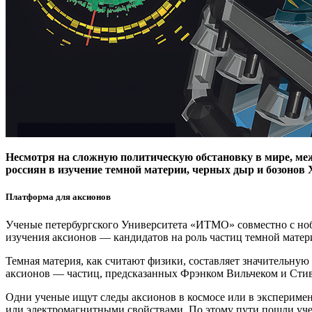
Несмотря на сложную политическую обстановку в мире, меж
россиян в изучение темной материи, черных дыр и бозонов 
Платформа для аксионов
Ученые петербургского Университета «ИТМО» совместно с ноб
изучения аксионов — ​кандидатов на роль частиц темной матер
Темная материя, как считают физики, составляет значительную 
аксионов — ​частиц, предсказанных Фрэнком Вильчеком и Стив
Одни ученые ищут следы аксионов в космосе или в эксперимен
или электромагнитными свойствами. По этому пути пошли уче