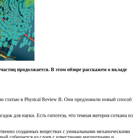
астиц продолжается. В этом обзоре расскажем о вкладе
 статью в Physical Review B. Они предложили новый способ
адок для науки. Есть гипотеза, что темная материя соткана из
сственно созданных веществах с уникальными механическими
ый собирается из слоев с известными магнитными и