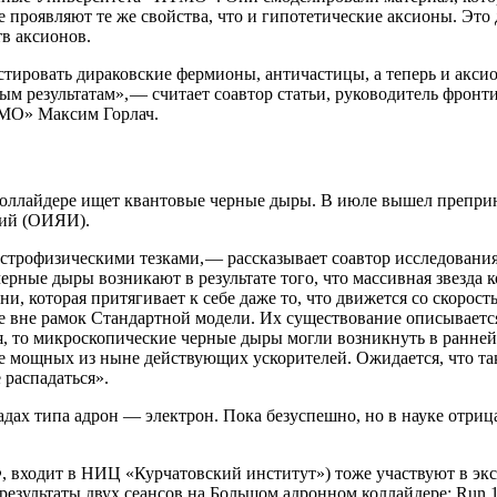
 проявляют те же свойства, что и гипотетические аксионы. Это
в аксионов.
тировать дираковские фермионы, античастицы, а теперь и акси
м результатам», — ​считает соавтор статьи, руководитель фро
МО» Максим Горлач.
оллайдере ищет квантовые черные дыры. В июле вышел препри
ний (ОИЯИ).
трофизическими тезками, — ​рассказывает соавтор исследовани
ые дыры возникают в результате того, что массивная звезда ко
ни, которая притягивает к себе даже то, что движется со скорос
 вне рамок Стандартной модели. Их существование описывается 
 то микроскопические черные дыры могли возникнуть в ранней В
 мощных из ныне действующих ускорителей. Ожидается, что та
 распадаться».
х типа адрон — ​электрон. Пока безуспешно, но в науке отрица
 входит в НИЦ «Курчатовский институт») тоже участвуют в эк
зультаты двух сеансов на Большом адронном коллайдере: Run 1 