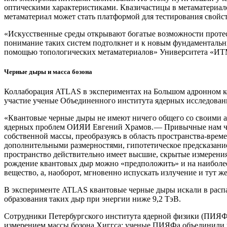
оптическими характеристиками. Квазичастицы в метаматериале
метаматериал может стать платформой для тестирования свойст
«Искусственные среды открывают богатые возможности протес
понимание таких систем подтолкнет и к новым фундаментальны
помощью топологических метаматериалов» Университета «ИТ
Черные дыры и масса бозона
Коллаборация ATLAS в экспериментах на Большом адронном к
участие ученые Объединенного института ядерных исследова
«Квантовые черные дыры не имеют ничего общего со своими ас
ядерных проблем ОИЯИ Евгений Храмов. — ​Привычные нам черн
собственной массы, преобразуясь в область пространства-време
дополнительными размерностями, гипотетическое предсказание
пространство действительно имеет высшие, скрытые измерения,
рождение квантовых дыр можно «предположить» и на наиболее
вещество, а, наоборот, мгновенно испускать излучение и тут же
В эксперименте ATLAS квантовые черные дыры искали в распада
образования таких дыр при энергии ниже 9,2 ТэВ.
Сотрудники Петербургского института ядерной физики (ПИЯФ,
измерением массы бозона Хиггса: ученые ПИЯФа объединили ре