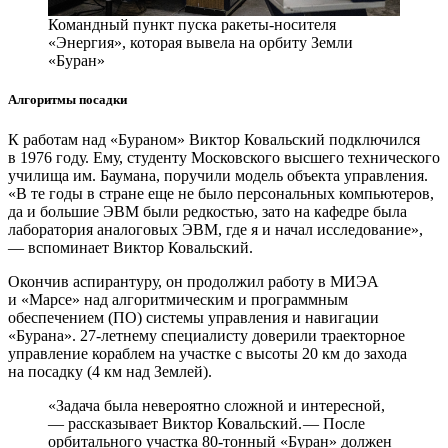
Командный пункт пуска ра­кеты-носителя
«Энергия», которая вывела на орбиту Земли
«Буран»
Алгоритмы посадки
К работам над «Бураном» Виктор Ковальский подключился
в 1976 году. Ему, студенту Московского высшего технического
училища им. Баумана, поручили модель объекта управления.
«В те годы в стране еще не было персональных компьютеров,
да и большие ЭВМ были редкостью, зато на кафедре была
лаборатория аналоговых ЭВМ, где я и начал исследование»,
— ​вспоминает Виктор Ковальский.
Окончив аспирантуру, он продолжил работу в МИЭА
и «Марсе» над алгоритмическим и программным
обеспечением (ПО) системы управления и навигации
«Бурана». 27‑летнему специалисту доверили траекторное
управление кораблем на участке с высоты 20 км до захода
на посадку (4 км над Землей).
«Задача была невероятно сложной и интересной,
— ​рассказывает Виктор Ковальский. — ​После
орбитального участка 80‑тонный «Буран» должен