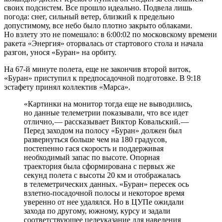
своих подсистем. Все прошло идеально. Подвела лишь
погода: снег, сильный ветер, близкий к предельно
допустимому, все небо было плотно закрыто облаками.
Но взлету это не помешало: в 6:00:02 по московскому времени
ракета «Энергия» оторвалась от стартового стола и начала
разгон, унося «Буран» на орбиту.
На 67‑й минуте полета, еще не закончив второй виток,
«Буран» приступил к предпосадочной подготовке. В 9:18
эстафету принял коллектив «Марса».
«Картинки на монитор тогда еще не выводились,
но данные телеметрии показывали, что все идет
отлично, — ​рассказывает Виктор Ковальский. — ​
Перед заходом на полосу «Буран» должен был
развернуться больше чем на 180 градусов,
постепенно гася скорость и поддерживая
необходимый запас по высоте. Опорная
траектория была сформирована с первых же
секунд полета с высоты 20 км и отображалась
в телеметрических данных. «Буран» пересек ось
взлетно-посадочной полосы и некоторое время
уверенно от нее удалялся. Но в ЦУПе ожидали
захода по другому, южному, курсу и задали
соответствующее целеуказание для наведения