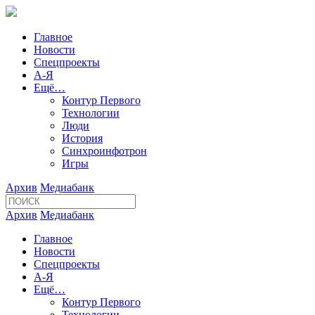
Главное
Новости
Спецпроекты
А-Я
Ещё…
Контур Первого
Технологии
Люди
История
Синхроинфотрон
Игры
Архив
Медиабанк
Архив
Медиабанк
Главное
Новости
Спецпроекты
А-Я
Ещё…
Контур Первого
Технологии