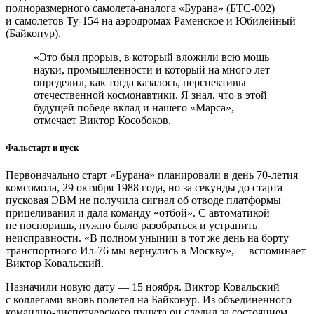
полноразмерного самолета-аналога «Бурана» (БТС‑002)
и самолетов Ту‑154 на аэродромах Раменское и Юбилейный
(Байконур).
«Это был прорыв, в который вложили всю мощь
науки, промышленности и который на много лет
определил, как тогда казалось, перспективы
отечественной космонавтики. Я знал, что в этой
будущей победе вклад и нашего «Марса», — ​
отмечает Виктор Кособоков.
Фальстарт и пуск
Первоначально старт «Бурана» планировали в день 70‑летия
комсомола, 29 октября 1988 года, но за секунды до старта
пусковая ЭВМ не получила сигнал об отводе платформы
прицеливания и дала команду «отбой». С автоматикой
не поспоришь, нужно было разобраться и устранить
неисправности. «В полном унынии в тот же день на борту
транспортного Ил‑76 мы вернулись в Москву», — ​вспоминает
Виктор Ковальский.
Назначили новую дату — ​15 ноября. Виктор Ковальский
с коллегами вновь полетел на Байконур. Из объединенного
командно-диспетчерского пункта он следил за состоянием