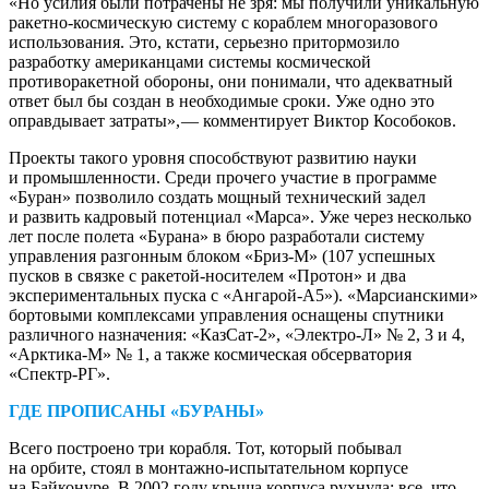
«Но усилия были потрачены не зря: мы получили уникальную
ракетно-космическую систему с кораблем многоразового
использования. Это, кстати, серьезно притормозило
разработку американцами системы космической
противоракетной обороны, они понимали, что адекватный
ответ был бы создан в необходимые сроки. Уже одно это
оправдывает затраты», — ​комментирует Виктор Кособоков.
Проекты такого уровня способствуют развитию науки
и промышленности. Среди прочего участие в программе
«Буран» позволило создать мощный технический задел
и развить кадровый потенциал «Марса». Уже через несколько
лет после полета «Бурана» в бюро разработали систему
управления разгонным блоком «Бриз-М» (107 успешных
пусков в связке с ракетой-носителем «Протон» и два
экспериментальных пуска с «Ангарой-А5»). «Марсианскими»
бортовыми комплексами управления оснащены спутники
различного назначения: «КазCат‑2», «Электро-Л» № 2, 3 и 4,
«Арктика-М» № 1, а также космическая обсерватория
«Спектр-РГ».
ГДЕ ПРОПИСАНЫ «БУРАНЫ»
Всего построено три корабля. Тот, который побывал
на орбите, стоял в монтажно-испытательном корпусе
на Байконуре. В 2002 году крыша корпуса рухнула: все, что