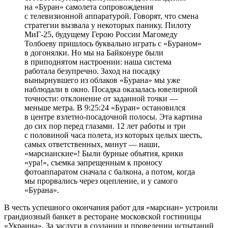
на «Буран» самолета сопровождения
с телевизионной аппаратурой. Говорят, что смена
стратегии вызвала у некоторых панику. Пилоту
МиГ‑25, будущему Герою России Магомеду
Толбоеву пришлось буквально играть с «Бураном»
в догонялки. Но мы на Байконуре были
в приподнятом настроении: наша система
работала безупречно. Заход на посадку
вынырнувшего из облаков «Бурана» мы уже
наблюдали в окно. Посадка оказалась ювелирной
точности: отклонение от заданной точки — ​
меньше метра. В 9:25:24 «Буран» остановился
в центре взлетно-посадочной полосы. Эта картина
до сих пор перед глазами. 12 лет работы и три
с половиной часа полета, из которых целых шесть,
самых ответственных, минут — ​наши,
«марсианские»! Были бурные объятия, крики
«ура!», съемка запрещенным к проносу
фотоаппаратом сначала с балкона, а потом, когда
мы прорвались через оцепление, и у самого
«Бурана».
В честь успешного окончания работ для «марсиан» устроили
грандиозный банкет в ресторане московской гостиницы
«Украина». За заслуги в создании и проведении испытаний