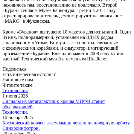
находилось там, восстановлению не подлежало. Второй
«Буран» сейчас в Музее Байконура. Третий в 2011 году
отреставрировали и теперь демонстрируют на авиасалоне
«МАКС» в Жуковском.
Кроме «Буранов» выпущено 10 макетов для испытаний. Один
из них, полноразмерный, установлен на ВДНХ рядом
с павильоном «Атом». Внутри — ​экспонаты, связанные
с космическими кораблями, и симулятор, имитирующий
приземление «Бурана». Еще один макет в 2008 году купил
частный Технический музей в немецком Шпайере.
Поделиться
Есть интересная история?
Напишите нам
Читайте также:
Технологии.
1 июня 2026
Сигналы из метагалактики: крыша МИФИ станет
обсерваторией
Технологии.
10 ноября 2025
Космический ковчег: зачем мыши летали на полярную орбиту
Синхроинфотрон.
29 октября 2025