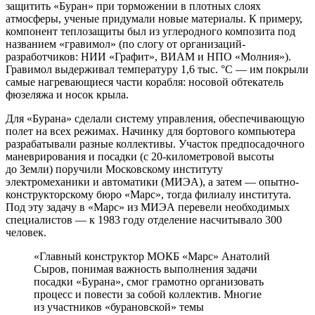
защитить «Буран» при торможении в плотных слоях
атмосферы, ученые придумали новые материалы. К примеру,
компонент теплозащиты был из углеродного композита под
названием «гравимол» (по слогу от организаций-
разработчиков: НИИ «Графит», ВИАМ и НПО «Молния»).
Гравимол выдерживал температуру 1,6 тыс. °C — ​им покрыли
самые нагревающиеся части корабля: носовой обтекатель
фюзеляжа и носок крыла.
Для «Бурана» сделали систему управления, обеспечивающую
полет на всех режимах. Начинку для бортового компьютера
разрабатывали разные коллективы. Участок предпосадочного
маневрирования и посадки (с 20‑километровой высоты
до Земли) поручили Московскому институту
электромеханики и автоматики (МИЭА), а затем — ​опытно-
конструкторскому бюро «Марс», тогда филиалу института.
Под эту задачу в «Марс» из МИЭА перевели необходимых
специалистов — ​к 1983 году отделение насчитывало 300
человек.
«Главный конструктор МОКБ «Марс» Анатолий
Сыров, понимая важность выполнения задачи
посадки «Бурана», смог грамотно организовать
процесс и повести за собой коллектив. Многие
из участников «бурановской» темы