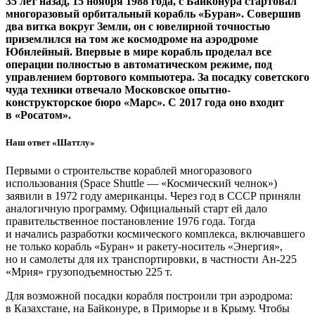
35 лет назад, 15 ноября 1988 года, с Байконура стартовал
многоразовый орбитальный корабль «Буран». Совершив
два витка вокруг Земли, он с ювелирной точностью
приземлился на том же космодроме на аэродроме
Юбилейный. Впервые в мире корабль проделал все
операции полностью в автоматическом режиме, под
управлением бортового компьютера. За посадку советского
чуда техники отвечало Московское опытно-
конструкторское бюро «Марс». С 2017 года оно входит
в «Росатом».
Наш ответ «Шаттлу»
Первыми о строительстве кораблей многоразового
использования (Space Shuttle — ​«Космический челнок»)
заявили в 1972 году американцы. Через год в СССР приняли
аналогичную программу. Официальный старт ей дало
правительственное постановление 1976 года. Тогда
и начались разработки космического комплекса, включавшего
не только корабль «Буран» и ракету-носитель «Энергия»,
но и самолеты для их транспортировки, в частности Ан‑225
«Мрия» грузоподъемностью 225 т.
Для возможной посадки корабля построили три аэродрома:
в Казахстане, на Байконуре, в Приморье и в Крыму. Чтобы