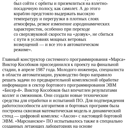
был сойти с орбиты и приземлиться на взлетно-
посадочную полосу, как самолет. А до этого
кораблю предстояло выдержать высокую
температуру и перегрузки в плотных слоях
атмосферы, резкое изменение аэродинамических
характеристик, особенно при переходе
со сверхзвуковой скорости на «дозвук», не сбиться
с пути в условиях мощных ветровых
возмущений — ​и все это в автоматическом
режиме».
Главный конструктор системного программирования «Марса»
Виктор Кособоков присоединился к проекту на финальной
стадии, в апреле 1987 года. Молодого инженера, специалиста
в области автоматизации, руководство бюро направило
решать задачи по предварительной комплексной обработке
информации в сектор бортового программирования ЭВМ
«Бисер‑4». Виктор Кособоков был впечатлен результатами
коллег и смежников. Они создали новые технические
средства для отработки и испытаний ПО. Для подтверждения
работоспособности алгоритмов и бортовых программ была
построена сквозная математическая модель и динамический
стенд — ​цифровой комплекс «Аксон» с настоящей бортовой
ЭВМ. «Марсианское» ПО испытывалось также в специально
созданных летающих лабораториях на основе