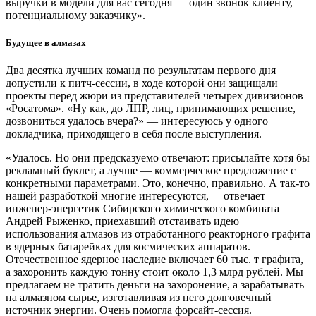
выручки в модели для вас сегодня — ​один звонок клиенту,
потенциальному заказчику».
Будущее в алмазах
Два десятка лучших команд по результатам первого дня
допустили к питч-сессии, в ходе которой они защищали
проекты перед жюри из представителей четырех дивизионов
«Росатома». «Ну как, до ЛПР, лиц, принимающих решение,
дозвониться удалось вчера?» — ​интересуюсь у одного
докладчика, приходящего в себя после выступления.
«Удалось. Но они предсказуемо отвечают: присылайте хотя бы
рекламный буклет, а лучше — ​коммерческое предложение с
конкретными параметрами. Это, конечно, правильно. А так-то
нашей разработкой многие интересуются, — ​отвечает
инженер-энергетик Сибирского химического комбината
Андрей Рыженко, приехавший отстаивать идею
использования алмазов из отработанного реакторного графита
в ядерных батарейках для космических аппаратов. — ​
Отечественное ядерное наследие включает 60 тыс. т графита,
а захоронить каждую тонну стоит около 1,3 млрд рублей. Мы
предлагаем не тратить деньги на захоронение, а зарабатывать
на алмазном сырье, изготавливая из него долговечный
источник энергии. Очень помогла форсайт-сессия.