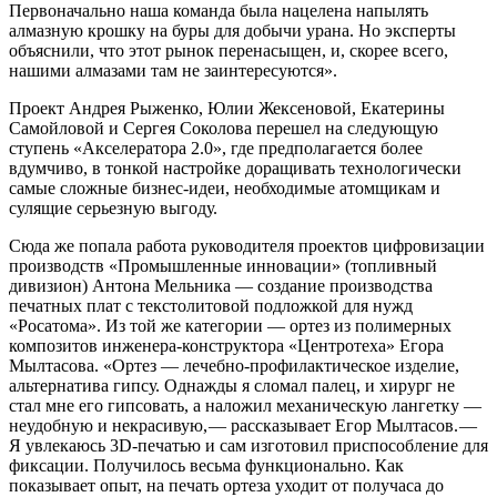
Первоначально наша команда была нацелена напылять
алмазную крошку на буры для добычи урана. Но эксперты
объяснили, что этот рынок перенасыщен, и, скорее всего,
нашими алмазами там не заинтересуются».
Проект Андрея Рыженко, Юлии Жексеновой, Екатерины
Самойловой и Сергея Соколова перешел на следующую
ступень «Акселератора 2.0», где предполагается более
вдумчиво, в тонкой настройке доращивать технологически
самые сложные бизнес-идеи, необходимые атомщикам и
сулящие серьезную выгоду.
Сюда же попала работа руководителя проектов цифровизации
производств «Промышленные инновации» (топливный
дивизион) Антона Мельника — ​создание производства
печатных плат с текстолитовой подложкой для нужд
«Росатома». Из той же категории — ​ортез из полимерных
композитов инженера-конструктора «Центротеха» Егора
Мылтасова. «Ортез — ​лечебно-профилактическое изделие,
альтернатива гипсу. Однажды я сломал палец, и хирург не
стал мне его гипсовать, а наложил механическую лангетку — ​
неудобную и некрасивую, — ​рассказывает Егор Мылтасов. — ​
Я увлекаюсь 3D-печатью и сам изготовил приспособление для
фиксации. Получилось весьма функционально. Как
показывает опыт, на печать ортеза уходит от получаса до