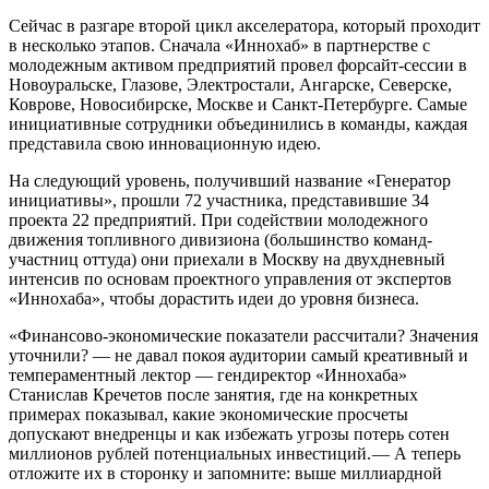
Сейчас в разгаре второй цикл акселератора, который проходит
в несколько этапов. Сначала «Иннохаб» в партнерстве с
молодежным активом предприятий провел форсайт-сессии в
Новоуральске, Глазове, Электростали, Ангарске, Северске,
Коврове, Новосибирске, Москве и Санкт-Петербурге. Самые
инициативные сотрудники объединились в команды, каждая
представила свою инновационную идею.
На следующий уровень, получивший название «Генератор
инициативы», прошли 72 участника, представившие 34
проекта 22 предприятий. При содействии молодежного
движения топливного дивизиона (большинство команд-
участниц оттуда) они приехали в Москву на двухдневный
интенсив по основам проектного управления от экспертов
«Иннохаба», чтобы дорастить идеи до уровня бизнеса.
«Финансово-экономические показатели рассчитали? Значения
уточнили? — ​не давал покоя аудитории самый креативный и
темпераментный лектор — ​гендиректор «Иннохаба»
Станислав Кречетов после занятия, где на конкретных
примерах показывал, какие экономические просчеты
допускают внедренцы и как избежать угрозы потерь сотен
миллионов рублей потенциальных инвестиций. — ​А теперь
отложите их в сторонку и запомните: выше миллиардной