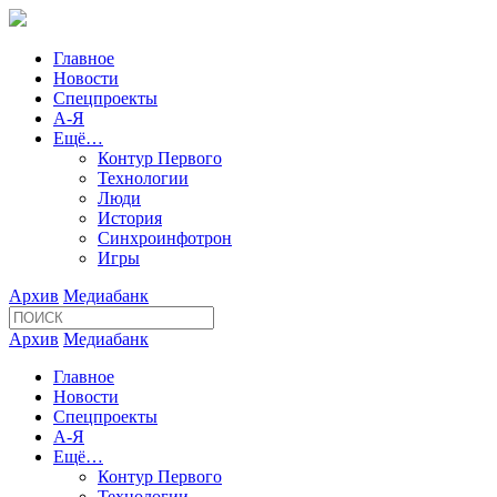
Главное
Новости
Спецпроекты
А-Я
Ещё…
Контур Первого
Технологии
Люди
История
Синхроинфотрон
Игры
Архив
Медиабанк
Архив
Медиабанк
Главное
Новости
Спецпроекты
А-Я
Ещё…
Контур Первого
Технологии