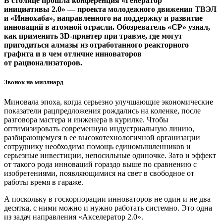
В столице прошла конференция «Генератор
инициативы 2.0» — ​проекта молодежного движения ТВЭЛ
и «Иннохаба», направленного на поддержку и развитие
инноваций в атомной отрасли. Обозреватель «СР» узнал,
как применить 3D-принтер при травме, где могут
пригодиться алмазы из отработанного реакторного
графита и в чем отличие инноваторов
от рационализаторов.
Звонок на миллиард
Миновала эпоха, когда серьезно улучшающие экономические
показатели рацпредложения рождались на коленке, после
разговора мастера и инженера в курилке. Чтобы
оптимизировать современную индустриальную линию,
разбирающемуся в ее высокотехнологичной организации
сотруднику необходима помощь единомышленников и
серьезные инвестиции, непосильные одиночке. Зато и эффект
от такого рода инноваций гораздо выше по сравнению с
изобретениями, появляющимися на свет в свободное от
работы время в гараже.
А поскольку в госкорпорации инноваторов не один и не два
десятка, с ними можно и нужно работать системно. Это одна
из задач направления «Акселератор 2.0».