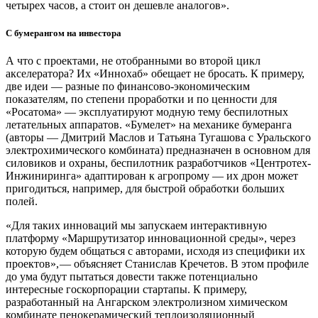
четырех часов, а стоит он дешевле аналогов».
С бумерангом на инвестора
А что с проектами, не отобранными во второй цикл
акселератора? Их «Иннохаб» обещает не бросать. К примеру,
две идеи — ​разные по финансово-экономическим
показателям, по степени проработки и по ценности для
«Росатома» — ​эксплуатируют модную тему беспилотных
летательных аппаратов. «Бумелет» на механике бумеранга
(авторы — ​Дмитрий Маслов и Татьяна Тугашова с Уральского
электрохимического комбината) предназначен в основном для
силовиков и охраны, беспилотник разработчиков «Центротех-
Инжиниринга» адаптирован к агропрому — ​их дрон может
пригодиться, например, для быстрой обработки больших
полей.
«Для таких инноваций мы запускаем интерактивную
платформу «Маршрутизатор инновационной среды», через
которую будем общаться с авторами, исходя из специфики их
проектов», — ​объясняет Станислав Кречетов. В этом профиле
до ума будут пытаться довести также потенциально
интересные госкорпорации стартапы. К примеру,
разработанный на Ангарском электролизном химическом
комбинате пенокерамический теплоизоляционный