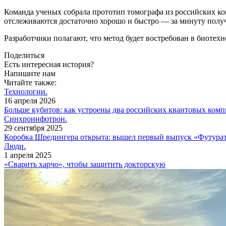
Команда ученых собрала прототип томографа из российских к
отслеживаются достаточно хорошо и быстро — ​за минуту получ
Разработчики полагают, что метод будет востребован в биотех
Поделиться
Есть интересная история?
Напишите нам
Читайте также:
Технологии.
16 апреля 2026
Больше кубитов: как устроены два российских квантовых ком
Синхроинфотрон.
29 сентября 2025
Коробка Шредингера открыта: вышел первый выпуск «Футура
Люди.
1 апреля 2025
«Сварить харчо», чтобы защитить докторскую