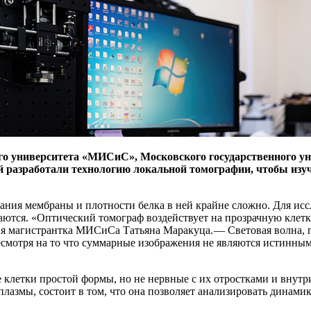
о университета «МИСиС», Московского государственного уни
й разработали технологию локальной томографии, чтобы изуч
бания мембраны и плотности белка в ней крайне сложно. Для и
ажаются. «Оптический томограф воздействует на прозрачную клет
ия магистрантка МИСиСа Татьяна Маракуца. — ​Световая волна, 
Несмотря на то что суммарные изображения не являются истинн
е клетки простой формы, но не нервные с их отростками и вну
лазмы, состоит в том, что она позволяет анализировать динами