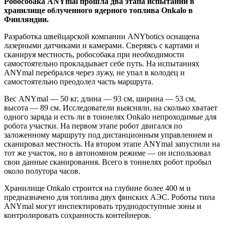
Робособака ANYmal прошла два этапа испытаний в
хранилище облученного ядерного топлива Onkalo в
Финляндии.
Разработка швейцарской компании ANYbotics оснащена
лазерными датчиками и камерами. Сверяясь с картами и
сканируя местность, робособака при необходимости
самостоятельно прокладывает себе путь. На испытаниях
ANYmal перебрался через лужу, не упал в колодец и
самостоятельно преодолел часть маршрута.
Вес ANYmal — 50 кг, длина — 93 см, ширина — 53 см,
высота — 89 см. Исследователи выясняли, на сколько хватает
одного заряда и есть ли в тоннелях Onkalo непроходимые для
робота участки. На первом этапе робот двигался по
заложенному маршруту под дистанционным управлением и
сканировал местность. На втором этапе ANYmal запустили на
тот же участок, но в автономном режиме — он использовал
свои данные сканирования. Всего в тоннелях робот пробыл
около полутора часов.
Хранилище Onkalo строится на глубине более 400 м и
предназначено для топлива двух финских АЭС. Роботы типа
ANYmal могут инспектировать труднодоступные зоны и
контролировать сохранность контейнеров.