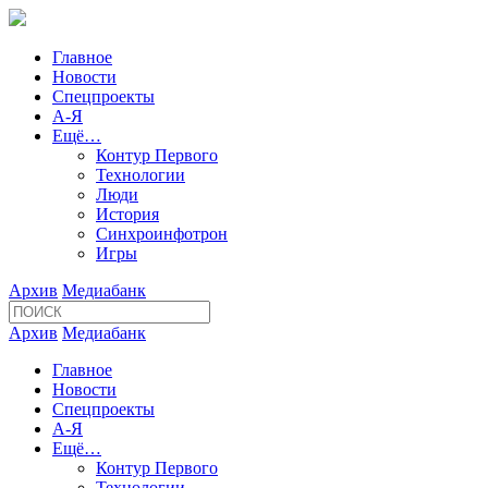
Главное
Новости
Спецпроекты
А-Я
Ещё…
Контур Первого
Технологии
Люди
История
Синхроинфотрон
Игры
Архив
Медиабанк
Архив
Медиабанк
Главное
Новости
Спецпроекты
А-Я
Ещё…
Контур Первого
Технологии