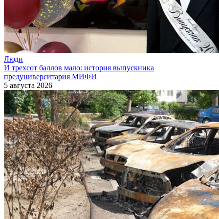
Люди
И трехсот баллов мало: история выпускника
предуниверситария МИФИ
5 августа 2026