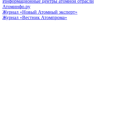
Информационные центры атомной отрасли
Атоминфо.ру
Журнал «Новый Атомный эксперт»
Журнал «Вестник Атомпрома»