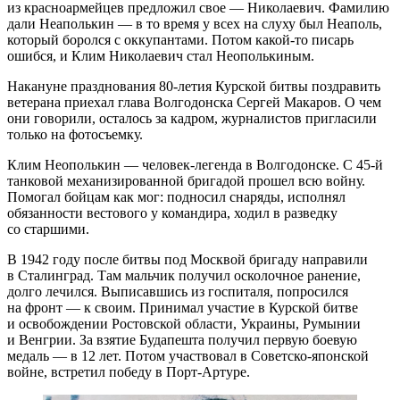
из красноармейцев предложил свое — ​Николаевич. Фамилию
дали Неаполькин — ​в то время у всех на слуху был Неаполь,
который боролся с оккупантами. Потом какой-то писарь
ошибся, и Клим Николаевич стал Неополькиным.
Накануне празднования 80‑летия Курской битвы поздравить
ветерана приехал глава Волгодонска Сергей Макаров. О чем
они говорили, осталось за кадром, журналистов пригласили
только на фотосъемку.
Клим Неополькин — ​человек-легенда в Волгодонске. С 45‑й
танковой механизированной бригадой прошел всю войну.
Помогал бойцам как мог: подносил снаряды, исполнял
обязанности вестового у командира, ходил в разведку
со старшими.
В 1942 году после битвы под Москвой бригаду направили
в Сталинград. Там мальчик получил осколочное ранение,
долго лечился. Выписавшись из госпиталя, попросился
на фронт — ​к своим. Принимал участие в Курской битве
и освобождении Ростовской области, Украины, Румынии
и Венгрии. За взятие Будапешта получил первую боевую
медаль — ​в 12 лет. Потом участвовал в Советско-японской
войне, встретил победу в Порт-Артуре.