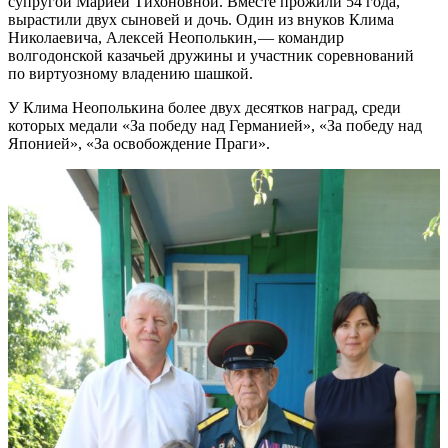
супругой Марией Тихоновной. Вместе прожили 54 года,
вырастили двух сыновей и дочь. Один из внуков Клима
Николаевича, Алексей Неополькин, — ​командир
волгодонской казачьей дружины и участник соревнований
по виртуозному владению шашкой.
У Клима Неополькина более двух десятков наград, среди
которых медали «За победу над Германией», «За победу над
Японией», «За освобождение Праги».