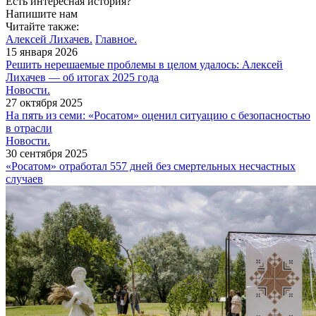
Есть интересная история?
Напишите нам
Читайте также:
Алексей Лихачев.
Главное.
15 января 2026
Решить нерешаемые проблемы в целом удалось: Алексей
Лихачев — об итогах 2025 года
Новости.
27 октября 2025
На пять из семи: «Росатом» оценил ситуацию с безопасностью
в отрасли
Новости.
30 сентября 2025
«Росатом» отработал 557 дней без смертельных несчастных
случаев