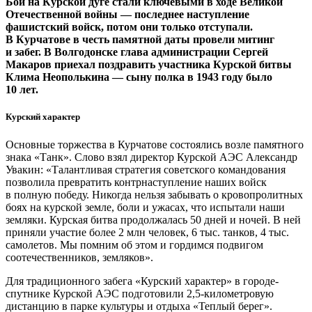
Бои на Курской дуге стали ключевыми в ходе Великой
Отечественной вой­ны — ​последнее наступление
фашистский войск, потом они только отступали.
В Курчатове в честь памятной даты провели митинг
и забег. В Волгодонске глава администрации Сергей
Макаров приехал поздравить участника Курской битвы
Клима Неополькина — ​сыну полка в 1943 году было
10 лет.
Курский характер
Основные торжества в Курчатове состоялись возле памятного
знака «Танк». Слово взял директор Курской АЭС Александр
Увакин: «Талантливая стратегия советского командования
позволила превратить контрнаступление наших вой­ск
в полную победу. Никогда нельзя забывать о кровопролитных
боях на курской земле, боли и ужасах, что испытали наши
земляки. Курская битва продолжалась 50 дней и ночей. В ней
приняли участие более 2 млн человек, 6 тыс. танков, 4 тыс.
самолетов. Мы помним об этом и гордимся подвигом
соотечественников, земляков».
Для традиционного забега «Курский характер» в городе-
спутнике Курской АЭС подготовили 2,5‑километровую
дистанцию в парке культуры и отдыха «Теплый берег».