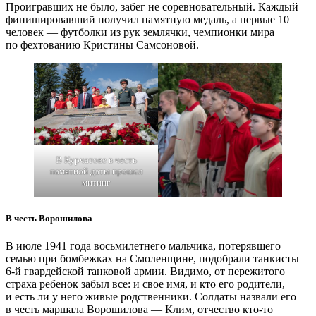
Проигравших не было, забег не соревновательный. Каждый
финишировавший получил памятную медаль, а первые 10
человек — ​футболки из рук землячки, чемпионки мира
по фехтованию Кристины Самсоновой.
В Курчатове в честь
памятной даты прошел
митинг
В честь Ворошилова
В июле 1941 года восьмилетнего мальчика, потерявшего
семью при бомбежках на Смоленщине, подобрали танкисты
6‑й гвардейской танковой армии. Видимо, от пережитого
страха ребенок забыл все: и свое имя, и кто его родители,
и есть ли у него живые родственники. Солдаты назвали его
в честь маршала Ворошилова — ​Клим, отчество кто-то