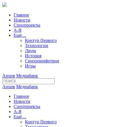
Главное
Новости
Спецпроекты
А-Я
Ещё…
Контур Первого
Технологии
Люди
История
Синхроинфотрон
Игры
Архив
Медиабанк
Архив
Медиабанк
Главное
Новости
Спецпроекты
А-Я
Ещё…
Контур Первого
Технологии