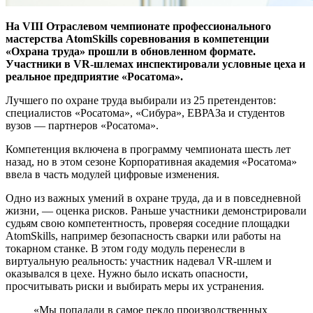
На VIII Отраслевом чемпионате профессионального
мастерства AtomSkills соревнования в компетенции
«Охрана труда» прошли в обновленном формате.
Участники в VR-шлемах инспектировали условные цеха и
реальное предприятие «Росатома».
Лучшего по охране труда выбирали из 25 претендентов:
специалистов «Росатома», «Сибура», ЕВРАЗа и студентов
вузов — ​партнеров «Росатома».
Компетенция включена в программу чемпионата шесть лет
назад, но в этом сезоне Корпоративная академия «Росатома»
ввела в часть модулей цифровые изменения.
Одно из важных умений в охране труда, да и в повседневной
жизни, — ​оценка рисков. Раньше участники демонстрировали
судьям свою компетентность, проверяя соседние площадки
AtomSkills, ​например безопасность сварки или работы на
токарном станке. В этом году модуль перенесли в
виртуальную реальность: участник надевал VR-шлем и
оказывался в цехе. Нужно было искать опасности,
просчитывать риски и выбирать меры их устранения.
«Мы попадали в самое пекло производственных