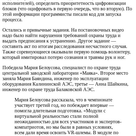
исполнителей), определить приоритетность цифровизации
блоков (что оцифровать в первую очередь, что во вторую). По
этой информации программисты писали код для запуска
процесса.
Остались и привычные задания. На постановочных видео
надо было найти нарушения требований охраны труда и
выдать предписания к устранению. Другое задание — ​
составить акт по итогам расследования несчастного случая.
Также соревнующиеся оказывали первую помощь волонтеру,
который имитировал потерю сознания и травмы рук и ног.
Победила Мария Белоусова, специалист по охране труда
центральной заводской лаборатории «Маяка». Второе место
заняла Мария Баяндина, инженер по эксплуатации
оборудования Калининской АЭС, третье — ​Анна Шайкина,
инженер по охране труда Балаковской АЭС.
Мария Белоусова рассказала, что в чемпионате
участвует третий год, но побеждает впервые — ​
помогла длительная подготовка. «Модули с
виртуальной реальностью стали полной
неожиданностью для всех участников и экспертов-
компатриотов, но мы были в равных условиях,
всем дали время освоить VR-шлемы. В модуле по