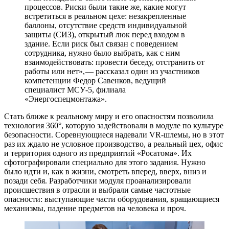
процессов. Риски были такие же, какие могут
встретиться в реальном цехе: незакрепленные
баллоны, отсутствие средств индивидуальной
защиты (СИЗ), открытый люк перед входом в
здание. Если риск был связан с поведением
сотрудника, нужно было выбрать, как с ним
взаимодействовать: провести беседу, отстранить от
работы или нет», — ​рассказал один из участников
компетенции Федор Савенков, ведущий
специалист МСУ‑5, филиала
«Энергоспецмонтажа».
Стать ближе к реальному миру и его опасностям позволила
технология 360°, которую задействовали в модуле по культуре
безопасности. Соревнующиеся надевали VR-шлемы, но в этот
раз их ждало не условное производство, а реальный цех, офис
и территория одного из предприятий «Росатома». Их
сфотографировали специально для этого задания. Нужно
было идти и, как в жизни, смотреть вперед, вверх, вниз и
позади себя. Разработчики модуля проанализировали
происшествия в отрасли и выбрали самые частотные
опасности: выступающие части оборудования, вращающиеся
механизмы, падение предметов на человека и проч.