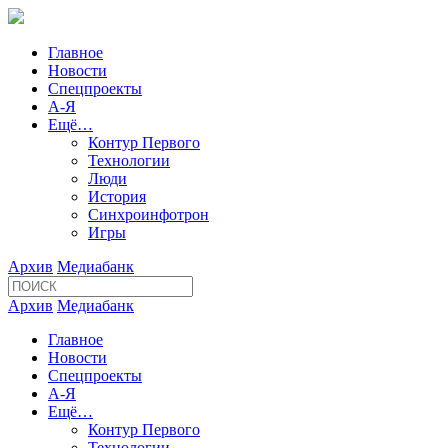
Главное
Новости
Спецпроекты
А-Я
Ещё…
Контур Первого
Технологии
Люди
История
Синхроинфотрон
Игры
Архив
Медиабанк
Архив
Медиабанк
Главное
Новости
Спецпроекты
А-Я
Ещё…
Контур Первого
Технологии