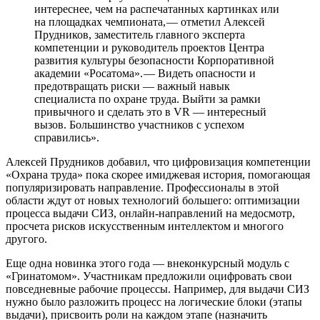
интереснее, чем на распечатанных картинках или
на площадках чемпионата, — ​отметил Алексей
Прудников, заместитель главного эксперта
компетенции и руководитель проектов Центра
развития культуры безопасности Корпоративной
академии «Росатома». — ​Видеть опасности и
предотвращать риски — ​важный навык
специалиста по охране труда. Выйти за рамки
привычного и сделать это в VR — ​интересный
вызов. Большинство участников с успехом
справились».
Алексей Прудников добавил, что цифровизация компетенции
«Охрана труда» пока скорее имиджевая история, помогающая
популяризировать направление. Профессионалы в этой
области ждут от новых технологий большего: оптимизации
процесса выдачи СИЗ, онлайн-­направлений на медосмотр,
просчета рисков искусственным интеллектом и многого
другого.
Еще одна новинка этого года — ​внеконкурсный модуль с
«Гринатомом». Участникам предложили оцифровать свои
повседневные рабочие процессы. Например, для выдачи СИЗ
нужно было разложить процесс на логические блоки (этапы
выдачи), присвоить роли на каждом этапе (назначить