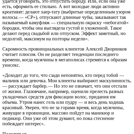
удается уговорить, это отпустить бороду. Или, если она уже
есть, оформить ее стильно. А вот молодые люди активно
креативят: делают хаер-тату (выбритые определенным узором
волосы. — ​«СР»), отпускают длинные чубы, заказывают так
называемый камуфляж — ​специальную окраску «небогатой»
бородки, чтобы она выглядела густой и ухоженной. Такое
делают перед свадьбой или отпуском. Эффект заметный, но
недолгий, максимум на полторы недели».
Скромность провинциальных клиентов Алексей Дворников
считает плюсом. Он не разделяет тенденции последнего
времени, когда мужчины в мегаполисах стремятся к образам
унисекс.
«Доходит до того, что сзади непонятно, кто перед тобой — ​
мальчик или девочка. Мои клиенты выбирают маскулинность,
— ​рассуждает барбер. — ​Но это не означает, что они отстали
от жизни. Глазовчане, например, оценили прелесть разных
укладочных средств для фиксации волос, придания им
объема. Утром нанес гель или пудру — ​и весь день ходишь
красивый. Уверен, что не за горами время, когда мужчины,
живущие в провинции, массово пойдут на маникюр и
педикюр. Они уже об этом думают, но пока стеснение
побеждает интерес».
Поделиться