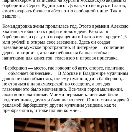
парикмахером и записался на курсы в московскую академию
барберинга Сергея Рудницкого. Думал, что вернусь в Глазов,
смогу открыть бизнес в абсолютно свободной нише. Так и
вышло».
Командировка жены продлилась год. Этого времени Алексею
хватило, чтобы стать профи в новом деле. Работал в
барбершопе, а сразу по возвращении в Глазов взял кредит 1,5
млн рублей и открыл свое заведение. Здесь он создал
идеальное мужское пространство. В интерьере — ​сочетание
дерева и кирпича, а также небольшая барная стойка с
напитками для клиентов, телевизор и игровая приставка.
«Барбершоп — ​место, где говорят об авто, спорте, политике,
— ​объясняет бизнесмен. — ​В Москве и Владимире мужчинам
давно не надо объяснять, почему нужно идти в барбершоп, а
не стричься в парикмахерской по соседству, а вот для
глазовчан это было неочевидно. Все-таки город маленький,
люди консервативные. Моими первыми клиентами были
родственники, друзья и бывшие коллеги. Они и стали ходячей
рекламой барбершопу: другие мужчины увидели, как те
преобразились, и тоже пошли ко мне».