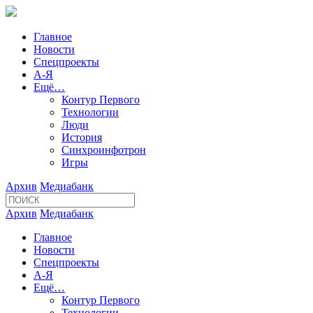
Главное
Новости
Спецпроекты
А-Я
Ещё…
Контур Первого
Технологии
Люди
История
Синхроинфотрон
Игры
Архив
Медиабанк
Архив
Медиабанк
Главное
Новости
Спецпроекты
А-Я
Ещё…
Контур Первого
Технологии