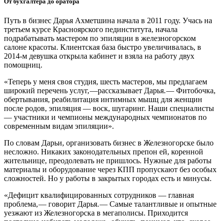
От бухгалтера до оратора
Путь в бизнес Дарья Ахметшина начала в 2011 году. Учась на
третьем курсе Красноярского пединститута, начала
подрабатывать мастером по эпиляции в железногорском
салоне красоты. Клиентская база быстро увеличивалась, в
2014‑м девушка открыла кабинет и взяла на работу двух
помощниц.
«Теперь у меня своя студия, шесть мастеров, мы предлагаем
широкий перечень услуг, —рассказывает Дарья. — ​Фитобочка,
обертывания, реабилитация интимных мышц для женщин
после родов, эпиляция — ​воск, шугаринг. Наши специалисты
— ​участники и чемпионы международных чемпионатов по
современным видам эпиляции».
По словам Дарьи, организовать бизнес в Железногорске было
несложно. Никаких законодательных препон ей, коренной
жительнице, преодолевать не пришлось. Нужные для работы
материалы и оборудование через КПП пропускают без особых
сложностей. Но у работы в закрытых городах есть и минусы.
«Дефицит квалифицированных сотрудников — ​главная
проблема, — ​говорит Дарья. — ​Самые талантливые и опытные
уезжают из Железногорска в мегаполисы. Приходится