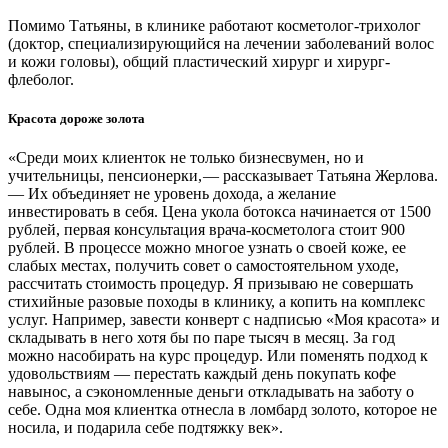
Помимо Татьяны, в клинике работают косметолог­-трихолог
(доктор, специализирующийся на лечении заболеваний волос
и кожи головы), общий пластический хирург и хирург­
флеболог.
Красота дороже золота
«Среди моих клиенток не только бизнесвумен, но и
учительницы, пенсионерки, — ​рассказывает Татьяна Жерлова.
— ​Их объединяет не уровень дохода, а желание
инвестировать в себя. Цена укола ботокса начинается от 1500
рублей, первая консультация врача­-косметолога стоит 900
рублей. В процессе можно многое узнать о своей коже, ее
слабых местах, получить совет о самостоятельном уходе,
рассчитать стоимость процедур. Я призываю не совершать
стихийные разовые походы в клинику, а копить на комплекс
услуг. Например, завести конверт с надписью «Моя красота» и
складывать в него хотя бы по паре тысяч в месяц. За год
можно насобирать на курс процедур. Или поменять подход к
удовольствиям — ​перестать каждый день покупать кофе
навынос, а сэкономленные деньги откладывать на заботу о
себе. Одна моя клиентка отнесла в ломбард золото, которое не
носила, и подарила себе подтяжку век».