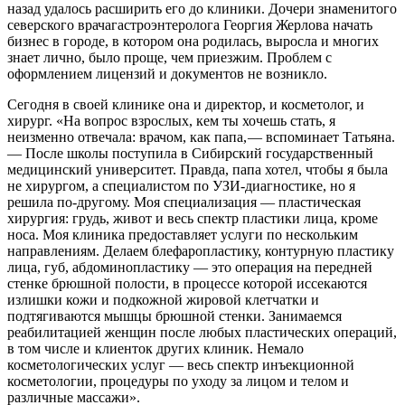
назад удалось расширить его до клиники. Дочери знаменитого
северского врача­гастроэнтеролога Георгия Жерлова начать
бизнес в городе, в котором она родилась, выросла и многих
знает лично, было проще, чем приезжим. Проблем с
оформлением лицензий и документов не возникло.
Сегодня в своей клинике она и директор, и косметолог, и
хирург. «На вопрос взрослых, кем ты хочешь стать, я
неизменно отвечала: врачом, как папа, — ​вспоминает Татьяна.
— ​После школы поступила в Сибирский государственный
медицинский университет. Правда, папа хотел, чтобы я была
не хирургом, а специалистом по УЗИ-диагностике, но я
решила по-другому. Моя специализация — ​пластическая
хирургия: грудь, живот и весь спектр пластики лица, кроме
носа. Моя клиника предоставляет услуги по нескольким
направлениям. Делаем блефаропластику, контурную пластику
лица, губ, абдоминопластику — ​это операция на передней
стенке брюшной полости, в процессе которой иссекаются
излишки кожи и подкожной жировой клетчатки и
подтягиваются мышцы брюшной стенки. Занимаемся
реабилитацией женщин после любых пластических операций,
в том числе и клиенток других клиник. Немало
косметологических услуг — ​весь спектр инъекционной
косметологии, процедуры по уходу за лицом и телом и
различные массажи».