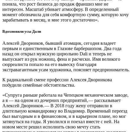
поняла, что рост бизнеса до продаж франшиз мне не
интересен. Масштаб убивает атмосферу. В определенный
момент обозначила для себя комфортную сумму, которую хочу
зарабатывать в месяц, и мне этого достаточно».
Вдохновили усы Дали
Алексей Дворников, бывший атомщик, сегодня владеет
первым и единственным в Глазове барбершопом. Два года
назад он открыл мужскую цирюльню Dali и теперь не
выпускает из рук ножниц, фена и расчески. Имя великого
сюрреалиста попало на его вывеску благодаря
экстравагантным усам художника, поясняет предприниматель.
К радикальной смене профессии Алексея Дворникова
побудили семейные обстоятельства.
«Супруга раньше работала на Чепецком механическом заводе,
а я — ​на одном из дочерних предприятий, — ​рассказывает
Алексей Дворников. — ​В 2018 году жену отправили в
длительную командировку во Владимир. Временный переезд
был выгодным и в финансовом, и в карьерном плане, но мог
затянуться на годы. Я уволился и поехал вместе с ней. На
новом месте решил исполнить свою мечту стать