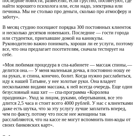
последние новости, развеселят, если грустно, посоветуют, где
найти хорошего психолога или, если надо, электрика или
печника. Мы не столько про деньги, сколько про атмосферу и
заботу».
В месяц студию посещают порядка 300 постоянных клиенток
и несколько десятков новеньких. Последние — ​гости города
или студентки, приехавшие домой на каникулы.
Руководителю важно понимать, хороши ли ее услуги, поэтому
все, что она предлагает посетителям, сначала тестирует на
себе.
«Моя любимая процедура в спа-кабинете — ​массаж спины, — ​
делится она. — ​У меня маленькая дочка, я постоянно ношу ее
на руках, и спина, конечно, болит. Когда нужно расслабиться,
иду к нашей Татьяне, у нее золотые руки. Она владеет
несколькими видами массажа, к ней всегда очередь. Еще один
безусловный наш хит — ​спа-программа «Королева
праздника». Уход за лицом, руками, обертывания, все это
длится 2,5 часа и стоит всего 4000 рублей. У нас с клиентками
даже есть шутка, что за эту услугу лучше заплатить вперед,
чем по факту, потому что после нее женщины так
расслабляются, что на кассе не могут вспомнить пин-коды от
своих банковских карт».