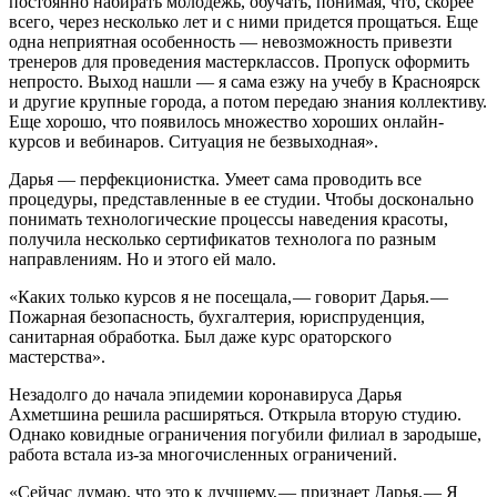
постоянно набирать молодежь, обучать, понимая, что, скорее
всего, через несколько лет и с ними придется прощаться. Еще
одна неприятная особенность — ​невозможность привезти
тренеров для проведения мастер­классов. Пропуск оформить
непросто. Выход нашли — ​я сама езжу на учебу в Красноярск
и другие крупные города, а потом передаю знания коллективу.
Еще хорошо, что появилось множество хороших онлайн­
курсов и вебинаров. Ситуация не безвыходная».
Дарья — ​перфекционистка. Умеет сама проводить все
процедуры, представленные в ее студии. Чтобы досконально
понимать технологические процессы наведения красоты,
получила несколько сертификатов технолога по разным
направлениям. Но и этого ей мало.
«Каких только курсов я не посещала, — ​говорит Дарья. — ​
Пожарная безопасность, бухгалтерия, юриспруденция,
санитарная обработка. Был даже курс ораторского
мастерства».
Незадолго до начала эпидемии коронавируса Дарья
Ахметшина решила расширяться. Открыла вторую студию.
Однако ковидные ограничения погубили филиал в зародыше,
работа встала из-за многочисленных ограничений.
«Сейчас думаю, что это к лучшему, — ​признает Дарья. — ​Я